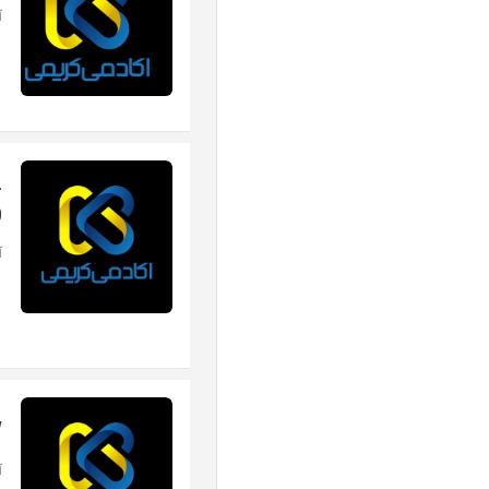
آ
-
0
آ
w
آ