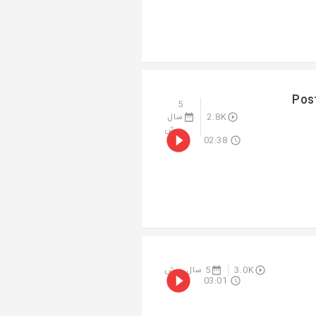
Pos
5
2.8K
سال
پیش
02:38
3.0K
5 سال پیش
03:01