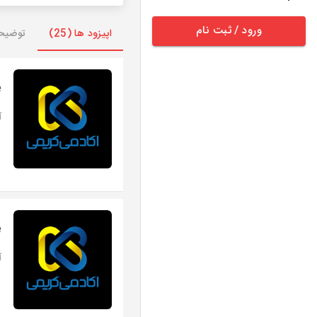
ورود / ثبت نام
اپیزود ها (25)
توضیح
e
آه
e
آه