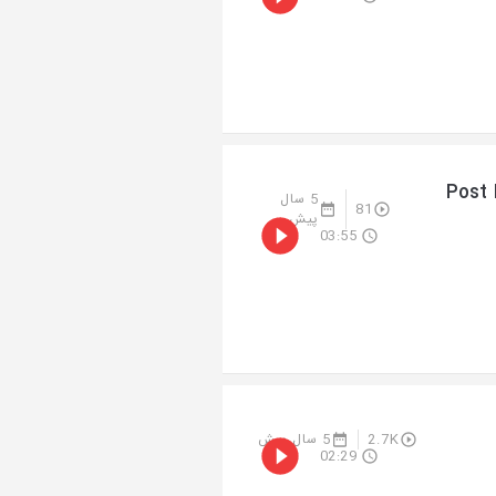
Post 
5 سال
81
پیش
03:55
2.7K
5 سال پیش
02:29