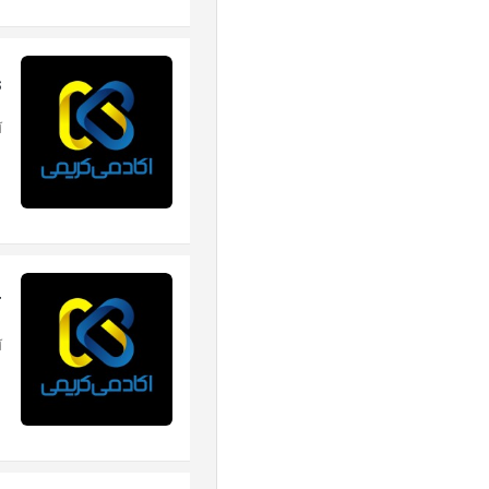
s
آ
r
آ