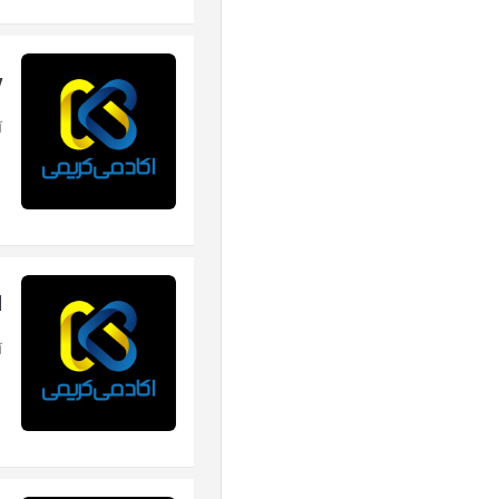
y
آهن
d
آهن