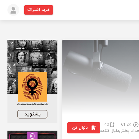
خرید اشتراک
40
61.2K
دنبال کن
عداد پخش
دنبال کننده