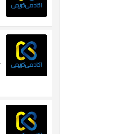
-
0
آ
r
آ