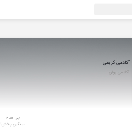
آکادمی کریمی
آکادمی روان
2.4K
میانگین پخش
ت