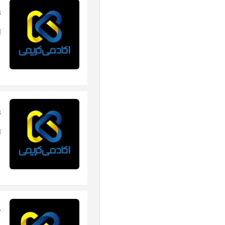
s
آهن
s
آه
r