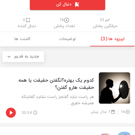
دنبال کن
0
74
25
میانگین پخش
تعداد پخش
دنبال کننده
اپیزود ها (3)
توضیحات
کامنت ها
جدید به قدیم
کدوم یک بهتره؟نگفتن حقیقت یا همه
حقیقت هارو گفتن؟
هر راست نباید گفتجز راست نشاید گفتاینکه
همیشه حقیق...
16
1 سال پیش
20:34