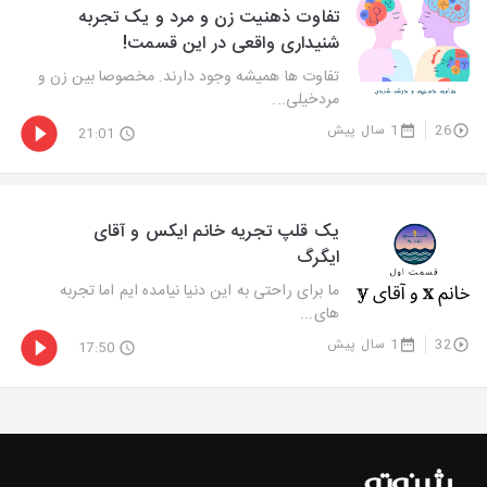
تفاوت ذهنیت زن و مرد و یک تجربه
شنیداری واقعی در این قسمت!
تفاوت ها همیشه وجود دارند. مخصوصا بین زن و
مردخیلی...
26
1 سال پیش
21:01
یک قلپ تجریه خانم ایکس و آقای
ایگرگ
ما برای راحتی به این دنیا نیامده ایم اما تجربه
های...
32
1 سال پیش
17:50