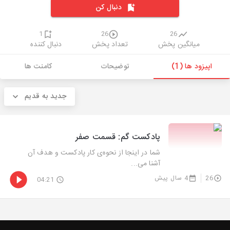
دنبال کن
1
26
26
میانگین پخش
تعداد پخش
دنبال کننده
اپیزود ها (1)
توضیحات
کامنت ها
جدید به قدیم
پادکست گم: قسمت صفر
شما در اینجا از نحوه‌ی کار پادکست و هدف آن
آشنا می...
26
4 سال پیش
04:21