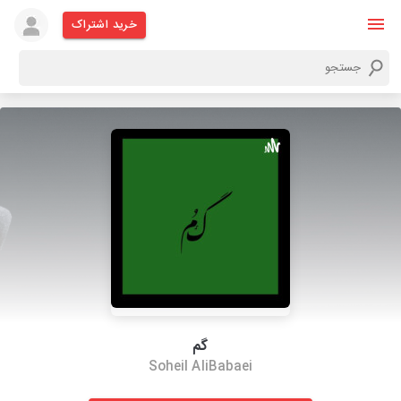
خرید اشتراک
گم
Soheil AliBabaei