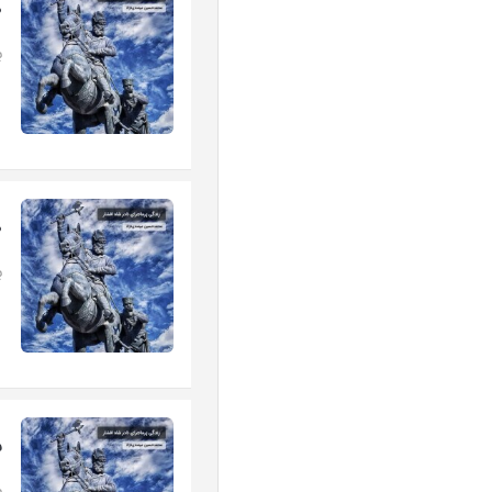
ض
ب
ض
ب
س