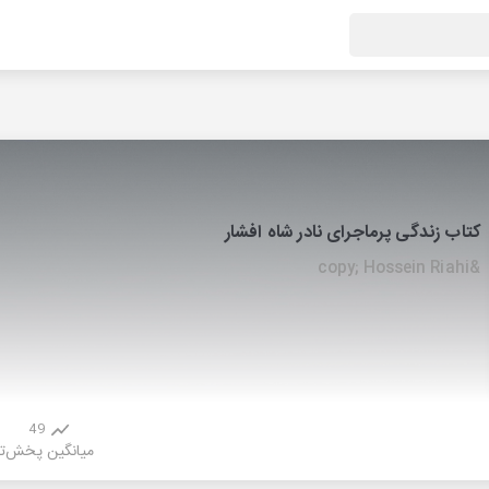
کتاب زندگی پرماجرای نادر شاه افشار
&copy; Hossein Riahi
49
میانگین پخش
ت