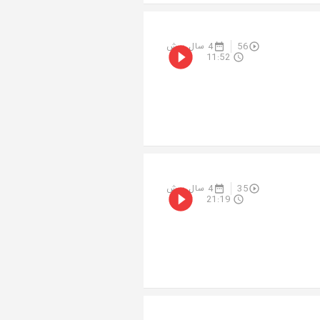
56
4 سال پیش
11:52
35
4 سال پیش
21:19