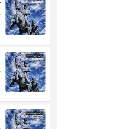
ب
بخ
ه
ب
ه
بخ