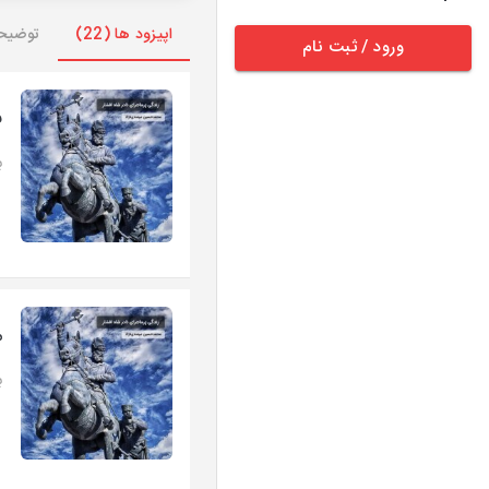
اپیزود ها (22)
توضیح
ورود / ثبت نام
ف
ب
م
ب