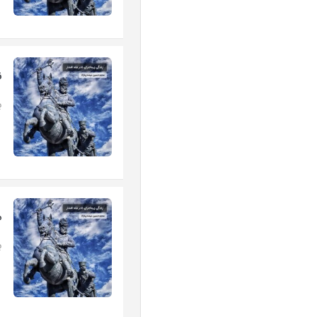
ن
ب
م
بخش 