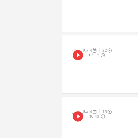
22
4 سال پیش
05:12
19
4 سال پیش
10:43