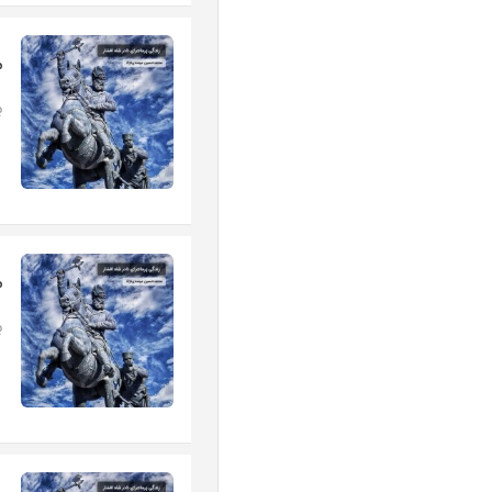
م
ب
م
ب