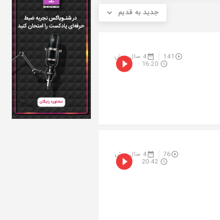
جدید به قدیم
141
4 سال پیش
16:20
76
4 سال پیش
20:42