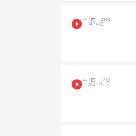
21
4 سال پیش
04:54
18
4 سال پیش
03:21