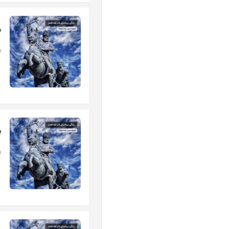
م
ب
ب
ب