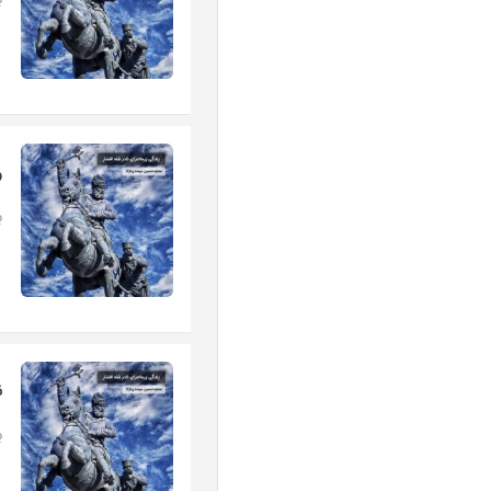
ب
ر
ب
ن
ب