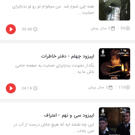
همه چی تموم شد. من میخوام تو رو لو بدم!برای
حمایت ...
93
5 سال پیش
30:48
اپیزود چهلم - دفتر خاطرات
بگذار نشونت بدم!برای حمایت به صفحه حامی
باش ما یه ...
110
5 سال پیش
34:14
اپیزود سی و نهم - اعتراف
این چه نقشه ایه که هیچ جاش درست از آب در
نمی یاد!ب...