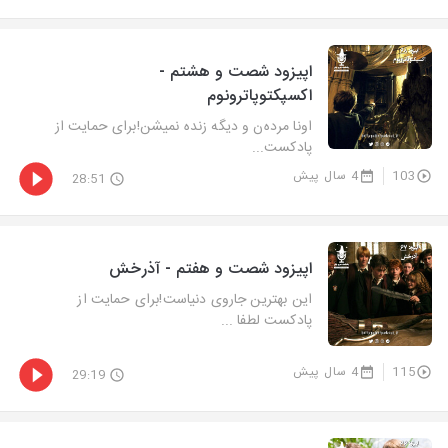
اپیزود شصت و هشتم -
اکسپکتوپاترونوم
اونا مرده‌ن و دیگه زنده نمیشن!برای حمایت از
پادکست...
103
4 سال پیش
28:51
اپیزود شصت و هفتم - آذرخش
این بهترین جاروی دنیاست!برای حمایت از
پادکست لطفا ...
115
4 سال پیش
29:19