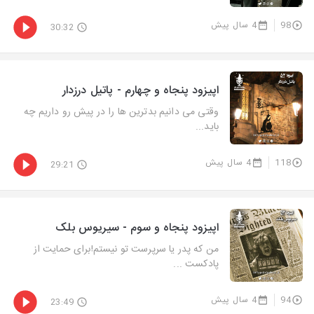
98
4 سال پیش
30:32
اپیزود پنجاه و چهارم - پاتیل درزدار
وقتی می دانیم بدترین ها را در پیش رو داریم چه
باید...
118
4 سال پیش
29:21
اپیزود پنجاه و سوم - سیریوس بلک
من که پدر یا سرپرست تو نیستم!برای حمایت از
پادکست ...
94
4 سال پیش
23:49