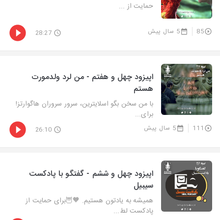
حمایت از ...
85
5 سال پیش
28:27
اپیزود چهل و هفتم - من لرد ولدمورت
هستم
با من سخن بگو اسلایترین، سرور سروران هاگوارتز!
برای...
111
5 سال پیش
26:10
اپیزود چهل و ششم - گفتگو با پادکست
سیبیل
همیشه به یادتون هستیم. 🧡🦉برای حمایت از
پادکست لط...