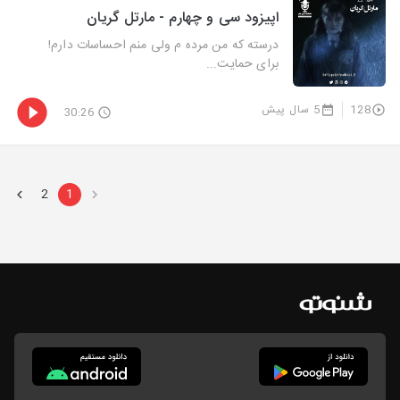
اپیزود سی و چهارم - مارتل گریان
درسته که من مرده م ولی منم احساسات دارم!
برای حمایت...
128
5 سال پیش
30:26
2
1