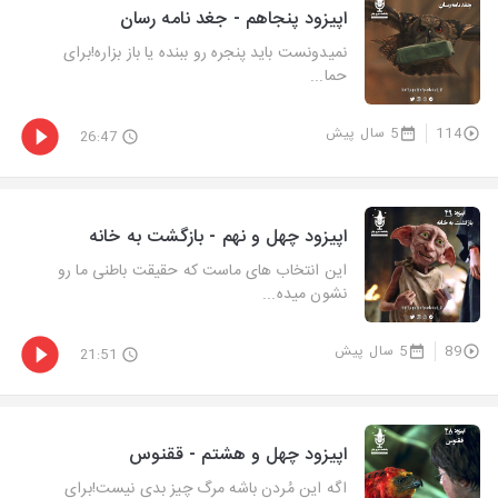
اپیزود پنجاهم - جغد نامه رسان
نمیدونست باید پنجره رو ببنده یا باز بزاره!برای
حما...
114
5 سال پیش
26:47
اپیزود چهل و نهم - بازگشت به خانه
این انتخاب های ماست که حقیقت باطنی ما رو
نشون میده...
89
5 سال پیش
21:51
اپیزود چهل و هشتم - ققنوس
اگه این مُردن باشه مرگ چیز بدی نیست!برای