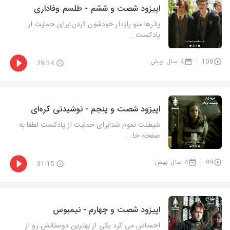
اپیزود شصت و ششم - طلسم وفاداری
پاترها منو رازدار خودشون کردن!برای حمایت از
پادکست...
108
4 سال پیش
29:34
اپیزود شصت و پنجم - نوشیدنی کره‌ای
شیطنت تموم شد!برای حمایت از پادکست لطفا به
صفحه حا...
99
4 سال پیش
31:15
اپیزود شصت و چهارم - نیمبوس
احساس می کرد یکی از بهترین دوستانش رو از