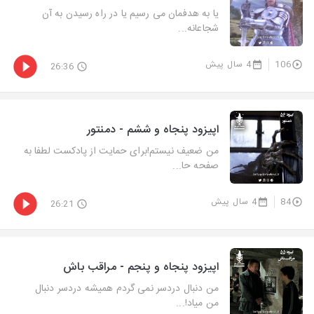
یا به هدفمان می رسیم یا در راه رسیدن به آن
شجاعانه...
106
4 سال پیش
26:36
اپیزود پنجاه و ششم - دمنتور
من ضعیف نیستم!برای حمایت از پادکست لطفا به
صفحه حا...
84
4 سال پیش
26:21
اپیزود پنجاه و پنجم - مراقب باش
من دنبال دردسر نمی گردم همیشه دردسر دنبال
من میاد!...