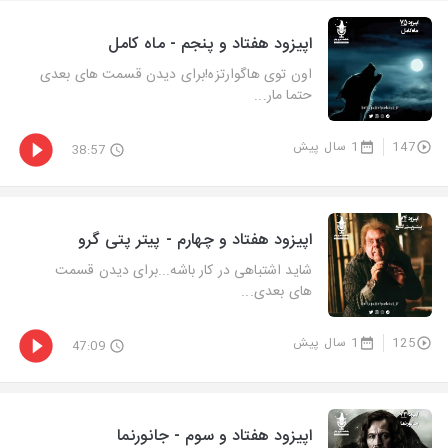
اپیزود هفتاد و پنجم - ماه کامل
اون توی هاگوارتزه!برای دیدن قسمت های بعدی
حتما مار...
147
1 سال پیش
38:57
اپیزود هفتاد و چهارم - پیتر پتی گرو
شاید اشتباهی در کار باشه...برای دیدن قسمت
های بعدی...
125
1 سال پیش
47:09
اپیزود هفتاد و سوم - جانورنما