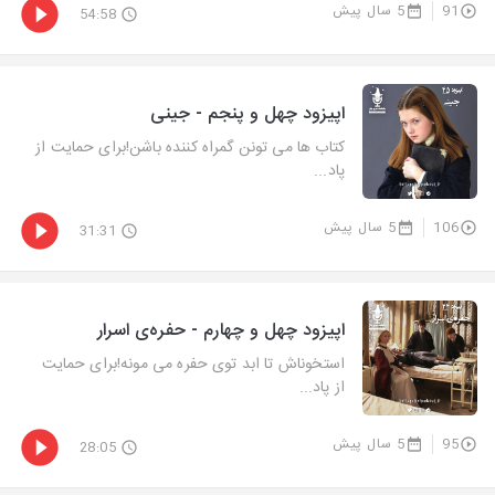
91
5 سال پیش
54:58
اپیزود چهل و پنجم - جینی
کتاب ها می تونن گمراه کننده باشن!برای حمایت از
پاد...
106
5 سال پیش
31:31
اپیزود چهل و چهارم - حفره‌ی اسرار
استخوناش تا ابد توی حفره می مونه!برای حمایت
از پاد...
95
5 سال پیش
28:05