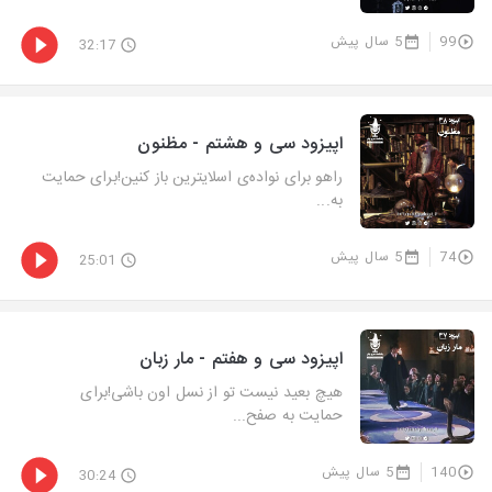
99
5 سال پیش
32:17
اپیزود سی و هشتم - مظنون
راهو برای نواده‌ی اسلایترین باز کنین!برای حمایت
به...
74
5 سال پیش
25:01
اپیزود سی و هفتم - مار زبان
هیچ بعید نیست تو از نسل اون باشی!برای
حمایت به صفح...
140
5 سال پیش
30:24