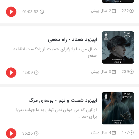
222
2 سال پیش
01:03:52
اپیزود هفتاد - راه مخفی
دنبال من بیا پاتر!برای حمایت از پادکست لطفا به
صفح...
239
3 سال پیش
42:09
اپیزود شصت و نهم - بوسه‌ی مرگ
اونایی که می دونن نمی تونن به ما جواب بدن!
برای حما...
177
4 سال پیش
36:26