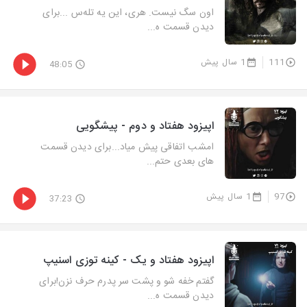
اون سگ نیست. هری، این یه تله‌س ...برای
دیدن قسمت ه...
111
1 سال پیش
48:05
اپیزود هفتاد و دوم - پیشگویی
امشب اتفاقی پیش میاد...برای دیدن قسمت
های بعدی حتم...
97
1 سال پیش
37:23
اپیزود هفتاد و یک - کینه توزی اسنیپ
گفتم خفه شو و پشت سر پدرم حرف نزن!برای
دیدن قسمت ه...