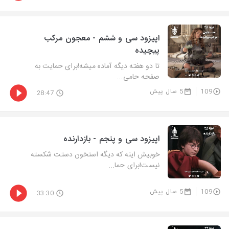
اپیزود سی و ششم - معجون مرکب
پیچیده
تا دو هفته دیگه آماده میشه!برای حمایت به
صفحه حامی...
109
5 سال پیش
28:47
اپیزود سی و پنجم - بازدارنده
خوبیش اینه که دیگه استخون دستت شکسته
نیست!برای حما...
109
5 سال پیش
33:30