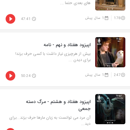
های بعدی حتما ...
178
1 سال پیش
47:41
اپیزود هفتاد و نهم - نامه
بیش از هرچیزی نیاز داشت با کسی حرف بزند!
برای دیدن ...
247
1 سال پیش
50:24
اپیزود هفتاد و هشتم - مرگ دسته
جمعی
آن مرد می توانست به زبان مارها حرف بزند...برای
دید...