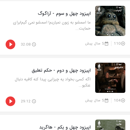
اپیزود چهل و سوم - آراگوگ
ما اسمشو به زبون نمیاریم! اسمشو نمی گیم!برای
حمایت...
110
5 سال پیش
32:08
اپیزود چهل و دوم - حکم تعلیق
اگه کسی بخواد یه چیزایی پیدا کنه کافیه دنبال
عنکبو...
104
5 سال پیش
29:12
اپیزود چهل و یکم - هاگرید