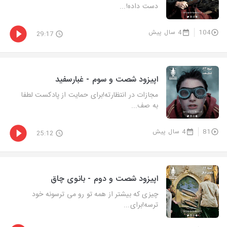
دست داده!...
104
4 سال پیش
29:17
اپیزود شصت و سوم - غبارسفید
مجازات در انتظارته!برای حمایت از پادکست لطفا
به صف...
81
4 سال پیش
25:12
اپیزود شصت و دوم - بانوی چاق
چیزی که بیشتر از همه تو رو می ترسونه خود
ترسه!برای...