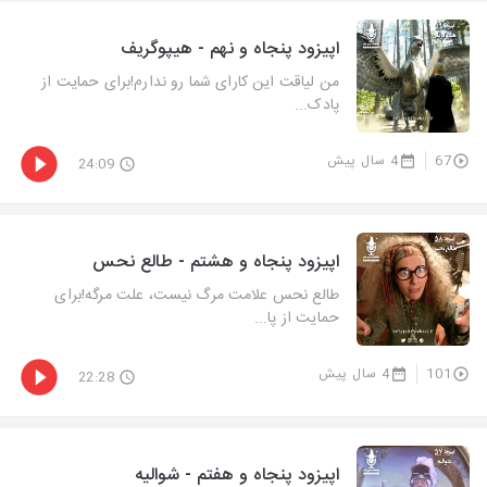
اپیزود پنجاه و نهم - هیپوگریف
من لیاقت این کارای شما رو ندارم!برای حمایت از
پادک...
67
4 سال پیش
24:09
اپیزود پنجاه و هشتم - طالع نحس
طالع نحس علامت مرگ نیست، علت مرگه!برای
حمایت از پا...
101
4 سال پیش
22:28
اپیزود پنجاه و هفتم - شوالیه