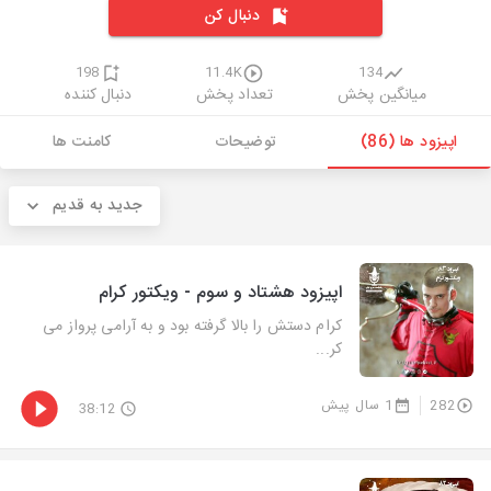
دنبال کن
198
11.4K
134
میانگین پخش
تعداد پخش
دنبال کننده
اپیزود ها (86)
توضیحات
کامنت ها
جدید به قدیم
اپیزود هشتاد و سوم - ویکتور کرام
کرام دستش را بالا گرفته بود و به آرامی پرواز می
کر...
282
1 سال پیش
38:12