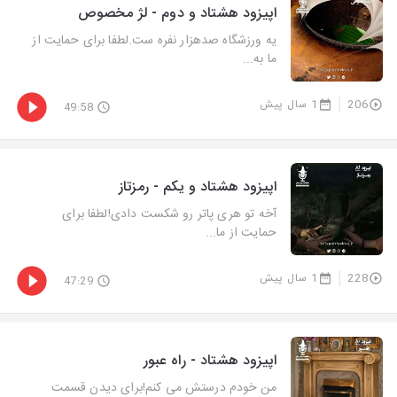
اپیزود هشتاد و دوم - لژ مخصوص
یه ورزشگاه صدهزار نفره ست.لطفا برای حمایت از
ما به...
206
1 سال پیش
49:58
اپیزود هشتاد و یکم - رمزتاز
آخه تو هری پاتر رو شکست دادی!لطفا برای
حمایت از ما...
228
1 سال پیش
47:29
اپیزود هشتاد - راه عبور
من خودم درستش می کنم!برای دیدن قسمت