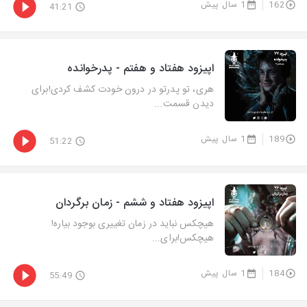
162
1 سال پیش
41:21
اپیزود هفتاد و هفتم - پدرخوانده
هری، تو پدرتو در درون خودت کشف کردی!برای
دیدن قسمت...
189
1 سال پیش
51:22
اپیزود هفتاد و ششم - زمان برگردان
هیچکس نباید در زمان تغییری بوجود بیاره!
هیچکس!برای...
184
1 سال پیش
55:49