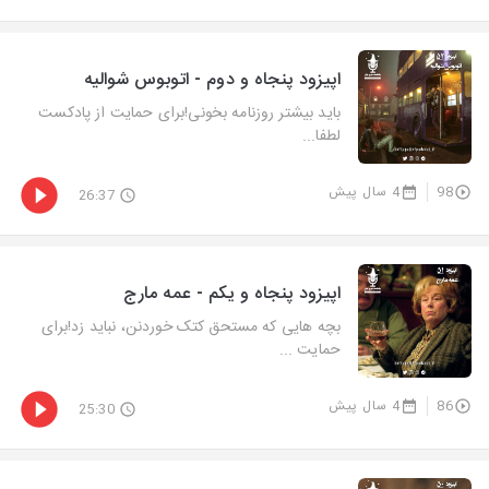
اپیزود پنجاه و دوم - اتوبوس شوالیه
باید بیشتر روزنامه بخونی!برای حمایت از پادکست
لطفا...
98
4 سال پیش
26:37
اپیزود پنجاه و یکم - عمه مارج
بچه هایی که مستحق کتک خوردنن، نباید زد!برای
حمایت ...
86
4 سال پیش
25:30