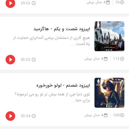
76
4 سال پیش
29:32
اپیزود شصت و یکم - هاگزمید
هیچ کاری از دستشان برنمی آمد!برای حمایت از
پادکست ...
112
4 سال پیش
53:22
اپیزود شصتم - لولو خورخوره
توی دنیا چی از همه بیش تر تو رو می ترسونه؟
برای حما...
100
4 سال پیش
33:34