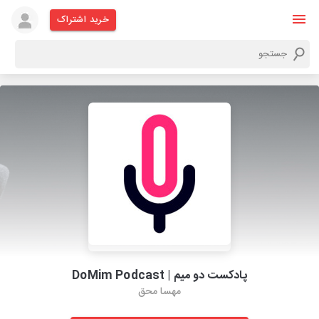
خرید اشتراک
پادکست دو میم | DoMim Podcast
مهسا محق