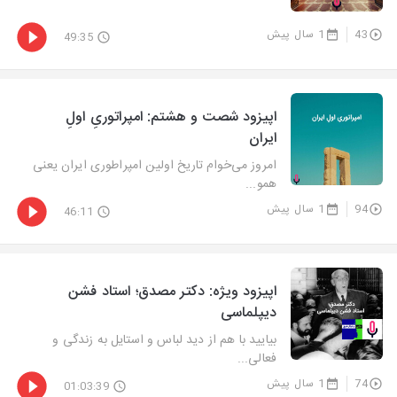
43
1 سال پیش
49:35
اپیزود شصت و هشتم: امپراتوریِ اولِ
ایران
امروز می‌خوام تاریخ اولین امپراطوری ایران یعنی
همو...
94
1 سال پیش
46:11
اپیزود ویژه: دکتر مصدق؛ استاد فشن
دیپلماسی
بیایید با هم از دید لباس و استایل به زندگی و
فعالی...
74
1 سال پیش
01:03:39