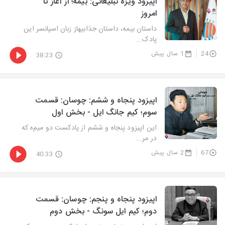
اپیزود ویژه تبلیغاتی: بیمه؛ از آغاز تا
امروز
داستان بیمه، داستان جذابیهاز زبان اسپانسر این
پادک...
24
1 سال پیش
38:23
اپیزود پنجاه و ششم: چوسان: قسمت
سوم؛ کیم جانگ ایل - بخش اول
این اپیزود پنجاه و ششم از پادکست دو میم‌ه که
در مر...
67
2 سال پیش
40:33
اپیزود پنجاه و پنجم: چوسان: قسمت
دوم؛ کیم ایل سونگ - بخش دوم