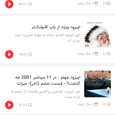
34
3 سال پیش
58:27
اپیزود ویژه: از پاپ کاتولیک‌تر
این اپیزود تقدیم میشه به مهسا امینی‌به امید
روزی ک...
57
3 سال پیش
18:30
اپیزود چهلم - در 11 سپتامبر 2001 چه
گذشت؟ - قسمت ششم (آخر)- میراث
این اپیزود، ششمین و آخرین قسمت از مجموعه
یازده سپت...
62
3 سال پیش
43:34