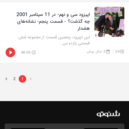
اپیزود سی‌ و نهم- در 11 سپتامبر 2001
چه گذشت؟ - قسمت پنجم- نشانه‌های
هشدار
این اپیزود، پنجمین قسمت از مجموعه شش
قسمتی یازده س...
54
3 سال پیش
48:58
2
1