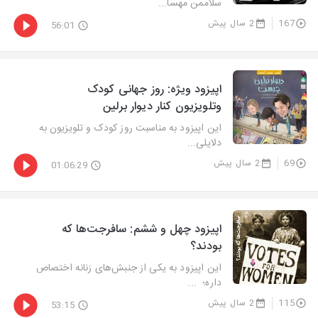
سلاممن مهسا...
167
2 سال پیش
56:01
اپیزود ویژه: روز جهانی کودک
وتلویزیون کنار دیوار برلین
این اپیزود به مناسبت روز کودک و تلویزیون به
دلایلی...
69
2 سال پیش
01:06:29
اپیزود چهل و ششم: سافرجت‌ها که
بودند؟
این اپیزود به یکی از جنبش‌های زنانه اختصاص
داره؛ ...
115
2 سال پیش
53:15