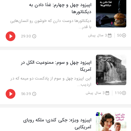
اپیزود چهل و چهارم: غذا دادن به
دیکتاتورها
دیکتاتورها دوست دارن که خوشون رو انسان‌هایی
با قدر...
50
3 سال پیش
29:30
اپیزود چهل و سوم: ممنوعیت الکل در
آمریکا
این اپیزود چهل و سوم از پادکست دو میمه که در
اردیب...
110
3 سال پیش
56:39
اپیزود ویژه: جکی کندی؛ ملکه رویای
آمریکایی