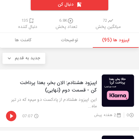
دنبال کن
135
6.8K
72
میانگین پخش
تعداد پخش
دنبال کننده
اپیزود ها (95)
توضیحات
کامنت ها
جدید به قدیم
اپیزود هشتادم: الان بخر، بعدا پرداخت
کن - قسمت دوم (نهایی)
این اپیزود هشتادم از پادکست دو میم‌ه که در تیر
ماه...
0
2 هفته پیش
07:07