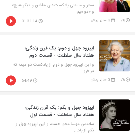
سحر و منیعنی پادکست‌های «فشن و دیگر هیچ»
و «دو میم...
78
3 سال پیش
01:31:14
اپیزود چهل و دوم: یک قرن زندگی؛
هفتاد سال سلطنت - قسمت دوم
و این اپیزود چهل و دوم از پادکست دو میمه که
در فرو...
76
3 سال پیش
54:49
اپیزود چهل و یکم: یک قرن زندگی؛
هفتاد سال سلطنت - قسمت اول
سلاممن مهسا محق هستم و این اپیزود چهل و
یکم از پاد...