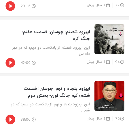
77
1 سال پیش
29:15
اپیزود شصتم: چوسان: قسمت هفتم؛
جنگ کره
این اپیزود شصتم از پادکست دو میم‌ه که در مهر
ماه س...
94
1 سال پیش
42:09
اپیزود پنجاه و نهم: چوسان: قسمت
ششم؛ کیم جانگ اون- بخش دوم
این اپیزود پنجاه و نهم از پادکست دو میم‌ه که در
شه...
76
1 سال پیش
38:06