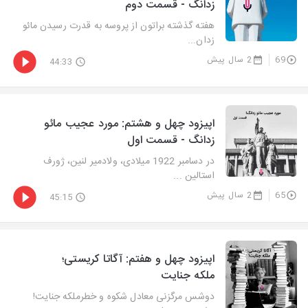
زدانگ - قسمت دوم
هفته گذشته براتون از پروسه به قدرت رسیدن مائو
زدان...
69
2 سال پیش
44:33
اپیزود چهل و هشتم: مورد عجیب مائو
زدانگ - قسمت اول
در دسامبر 1922 میلادی، ولادمیر لنین، ژورف
استالین ...
65
2 سال پیش
45:15
اپیزود چهل و هفتم: آگاتا کریستی؛
ملکه جنایت
دوشس مرگزنی معادل شکوه و خطرملکه جنایت!