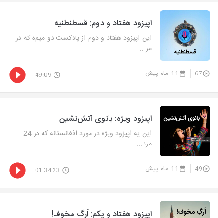
اپیزود هفتاد و دوم: قسطنطنیه
این اپیزود هفتاد و دوم از پادکست دو میم‌ه که در
مر...
67
11 ماه پیش
49:09
اپیزود ویژه: بانوی آتش‌نشین
این یه اپیزود ویژه در مورد افغانستانه که در 24
مرد...
49
11 ماه پیش
01:34:23
اپیزود هفتاد و یکم: اَرگِ مخوف!