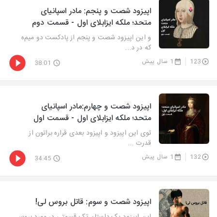
اپیزود شصت و پنجم: مادر اسپانیای
متحد؛ ملکه ایزابلای اول - قسمت دوم
و این اپیزود شصت و پنجم از پادکست دو میم‌ه
که در د...
123
1 سال پیش
38:01
اپیزود شصت و چهارم:مادر اسپانیای
متحد؛ ملکه ایزابلای اول - قسمت اول
توی این اپیزود و اپیزود بعدی قراره براتون از
قدرت ...
132
1 سال پیش
34:45
اپیزود شصت و سوم: قاتل بروس لی!