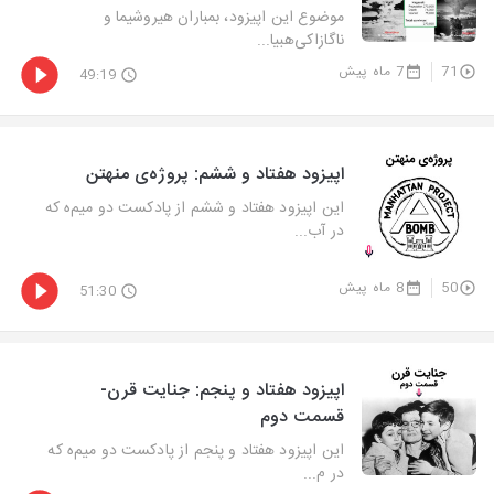
موضوع این اپیزود، بمباران هیروشیما و
ناگازاکی‌هبیا...
71
7 ماه پیش
49:19
اپیزود هفتاد و ششم: پروژه‌ی منهتن
این اپیزود هفتاد و ششم از پادکست دو میم‌ه که
در آب...
50
8 ماه پیش
51:30
اپیزود هفتاد و پنجم: جنایت قرن-
قسمت دوم
این اپیزود هفتاد و پنجم از پادکست دو میم‌ه که
در م...