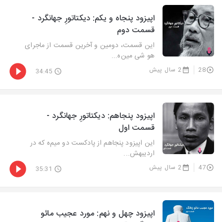
اپیزود پنجاه و یکم: دیکتاتورِ جهانگرد -
قسمت دوم
این قسمت، دومین و آخرین قسمت از ماجرای
هو شی مین‌ه...
28
2 سال پیش
34:45
اپیزود پنجاهم: دیکتاتورِ جهانگرد -
قسمت اول
این اپیزود پنجاهم از پادکست دو میم‌ه که در
اردیبهش...
47
2 سال پیش
35:31
اپیزود چهل و نهم: مورد عجیب مائو