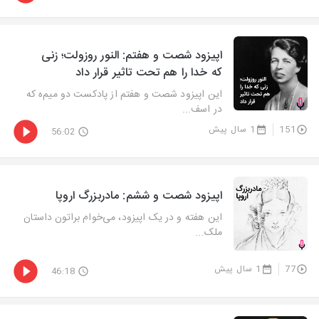
اپیزود شصت و هفتم: النور روزولت؛ زنی
که خدا را هم تحت تاثیر قرار داد
این اپیزود شصت و هفتم از پادکست دو میم‌ه که
در اسف...
151
1 سال پیش
56:02
اپیزود شصت و ششم: مادربزرگ اروپا
این هفته و در یک اپیزود، می‌خوام براتون داستان
ملک...
77
1 سال پیش
46:18