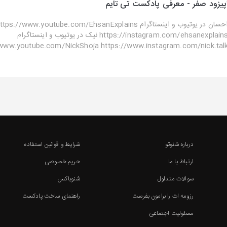
پیزود صفر - معرفی پادکست تی تایم
احسان در یوتیوب و اینستاگرا https://www.youtube.com/EhsanExplains
https://instagram.com/ehsanexplains نیک در یوتیوب و اینستاگرام
www.youtube.com/NickShoja https://www.instagram.com/nick.talk ..
درباره شنوتو
شرایط و قوانین استفاده
ارتباط با ما
حریم خصوصی
سوالات متداول
شنوباکس
رزومه ات را برامون بفرست
راهنمای ساخت پادکست
مسئولیت اجتماعی