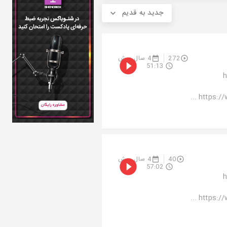
جدید به قدیم
4 سال پیش
272
51:13
م
https://
4 سال پیش
40
57:02
م
https://