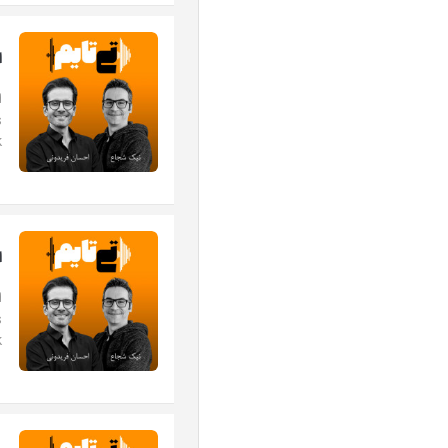
اپ
.
ا‎
.