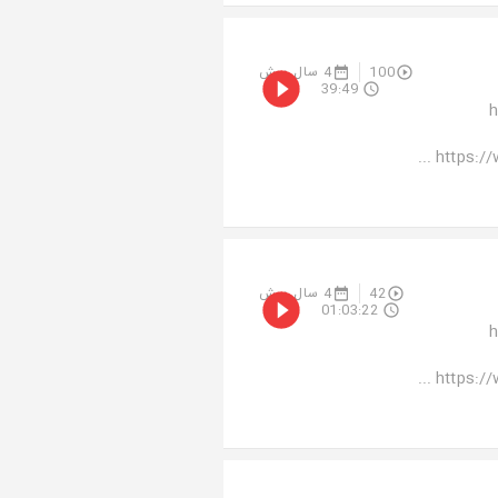
4 سال پیش
100
39:49
م
https://
4 سال پیش
42
01:03:22
م
https://