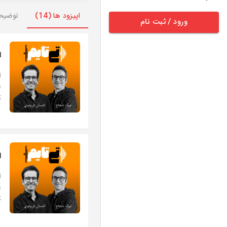
اپیزود ها (14)
توضیح
ورود / ثبت نام
اپ
.
اپ
.