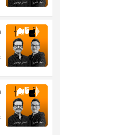
اپی
.
اپی
.