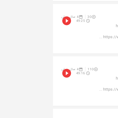
4 سال پیش
30
49:25
م
https://
4 سال پیش
110
49:16
م
https://