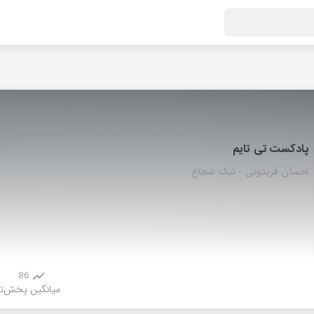
پادکست تی تایم
احسان فریدونی - نیک شجاع
86
میانگین پخش
ت