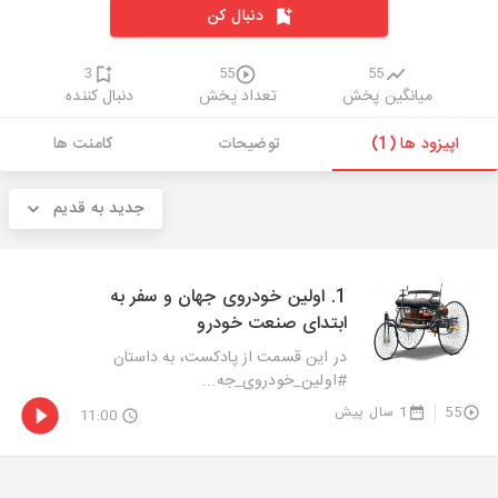
دنبال کن
3
55
55
میانگین پخش
تعداد پخش
دنبال کننده
اپیزود ها (1)
توضیحات
کامنت ها
جدید به قدیم
1. اولین خودروی جهان و سفر به
ابتدای صنعت خودرو
در این قسمت از پادکست، به داستان
#اولین_خودروی_جه...
55
1 سال پیش
11:00