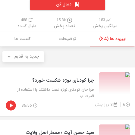
دنبال کن
488
15.3K
183
میانگین پخش
تعداد پخش
دنبال کننده
اپیزود ها (84)
توضیحات
کامنت ها
جدید به قدیم
چرا کودتای نوژه شکست خورد؟
طراحان کودتای نوژه قصد داشتند با استفاده از
قدرت ب...
6
3 روز پیش
36:56
سید حسن آیت ؛ معمار اصل ولایت