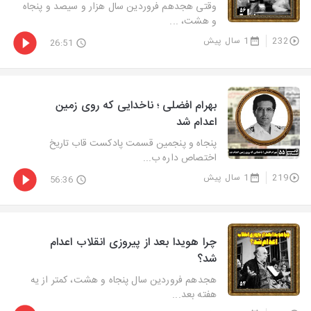
وقتی هجدهم فروردین سال هزار و سیصد و پنجاه
و هشت، ...
232
1 سال پیش
26:51
بهرام افضلی ؛ ناخدایی که روی زمین
اعدام شد
پنجاه و پنجمین قسمت پادکست قاب تاریخ
اختصاص داره ب...
219
1 سال پیش
56:36
چرا هویدا بعد از پیروزی انقلاب اعدام
شد؟
هجدهم فروردین سال پنجاه و هشت، کمتر از یه
هفته بعد...