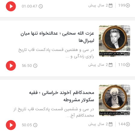
199
2 سال پیش
01:00:47
عزت الله سحابی ؛ عدالتخواه تنها میان
لیبرال‌ها
در سی و هفتمین قسمت پادکست قاب تاریخ
راوی زندگی و ...
110
2 سال پیش
56:50
محمدکاظم آخوند خراسانی ؛ فقیه
سکولار مشروطه
در سی و ششمین قسمت پادکست قاب تاریخ از
محمدکاظم آخ...
144
2 سال پیش
50:05