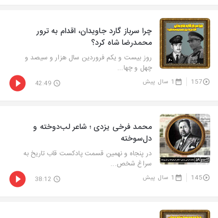
چرا سرباز گارد جاویدان، اقدام به ترور
محمدرضا شاه کرد؟
روز بیست و یکم فروردین سال هزار و سیصد و
چهل و چها...
157
1 سال پیش
42:49
محمد فرخی یزدی ؛ شاعر لب‌دوخته و
دل‌سوخته
در پنجاه و نهمین قسمت پادکست قاب تاریخ به
سراغ شخص...
145
1 سال پیش
38:12