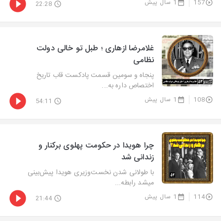
157
1 سال پیش
22:28
غلامرضا ازهاری ؛ طبل تو خالی دولت
نظامی
پنجاه و سومین قسمت پادکست قاب تاریخ
اختصاص داره به...
108
1 سال پیش
54:11
چرا هویدا در حکومت پهلوی برکنار و
زندانی شد
با طولانی شدن نخست‌وزیری هویدا پیش‌بینی
میشد رابطه...
114
1 سال پیش
21:44