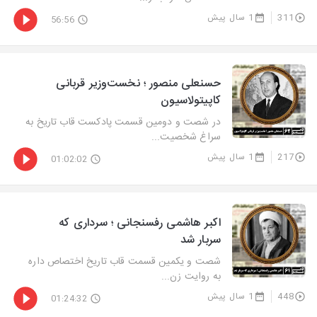
311
1 سال پیش
56:56
حسنعلی منصور ؛ نخست‌وزیر قربانی
کاپیتولاسیون
در شصت و دومین قسمت پادکست قاب تاریخ به
سراغ شخصیت...
217
1 سال پیش
01:02:02
اکبر هاشمی رفسنجانی ؛ سرداری که
سربار شد
شصت و یکمین قسمت قاب تاریخ اختصاص داره
به روایت زن...
448
1 سال پیش
01:24:32