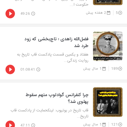
حکومت ا...
5
2 هفته پیش
49:26
فضل‌الله زاهدی ؛ تاج‌بخشی که زود
طرد شد
هفتاد و یکمین قسمت پادکست قاب تاریخ به
روایت زندگی...
189
1 سال پیش
01:08:41
چرا کنفرانس گوادلوپ متهم سقوط
پهلوی شد؟
قاب تاریخ در یوتیوب: لینکحمایت از پادکست قاب
تاریخ...
121
1 سال پیش
47:11