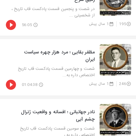
در شصت و پنجمین قسمت پادکست قاب تاریخ ،
از شخصیتی ...
195
1 سال پیش
56:05
مظفر بقایی ؛ مرد هزار چهره سیاست
ایران
شصت و چهارمین قسمت پادکست قاب تاریخ
اختصاص داره به...
246
1 سال پیش
01:04:38
نادر جهانبانی ؛ افسانه و واقعیت ژنرال
چشم آبی
شصت و سومین قسمت پادکست قاب تاریخ
اختصاص داره به ر...