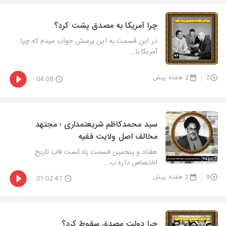
چرا آمریکا به مصدق پشت کرد؟
در این قسمت به این پرسش جواب میدم که چرا
آمریکا با...
7
2 هفته پیش
04:08
سید محمدکاظم شریعتمداری ؛ مجتهد
مخالف اصل ولایت فقیه
هفتاد و پنجمین قسمت پادکست قاب تاریخ
اختصاص داره ب...
9
2 هفته پیش
01:02:47
چرا دولت مصدق سقوط کرد؟