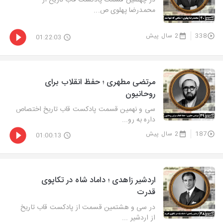
در چهلمین قسمت پادکست قاب تاریخ از
محمدرضا پهلوی ص...
338
2 سال پیش
01:22:03
مرتضی مطهری ؛ حفظ انقلاب برای
روحانیون
سی و نهمین قسمت پادکست قاب تاریخ اختصاص
داره به رو...
187
2 سال پیش
01:00:13
اردشیر زاهدی ؛ داماد شاه در تکاپوی
قدرت
در سی و هشتمین قسمت از پادکست قاب تاریخ
از اردشیر ...