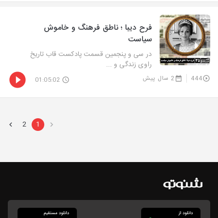
فرح دیبا ؛ ناطق فرهنگ و خاموش
سیاست
در سی و پنجمین قسمت پادکست قاب تاریخ
راوی زندگی و ...
444
2 سال پیش
01:05:02
2
1