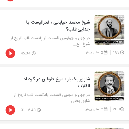
شیخ محمد خیابانی ؛ فدرالیست یا
جدایی‌طلب؟
در چهل و چهارمین قسمت از پادست قاب تاریخ از
شیخ مح...
183
2 سال پیش
45:34
شاپور بختیار ؛ مرغ طوفان در گردباد
انقلاب
در چهل و سومین قسمت پادکست قاب تاریخ از
شاپور بختی...
200
2 سال پیش
01:16:48