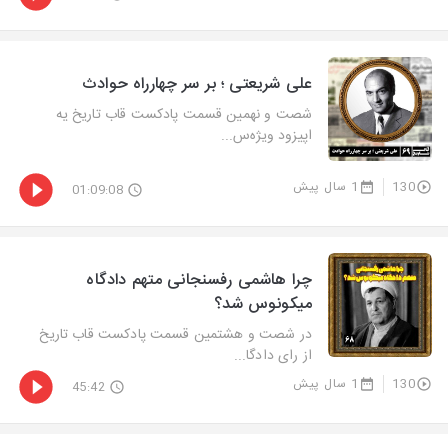
علی شریعتی ؛ بر سر چهارراه حوادث
شصت و نهمین قسمت پادکست قاب تاریخ یه
اپیزود ویژه‌س...
130
1 سال پیش
01:09:08
چرا هاشمی رفسنجانی متهم دادگاه
میکونوس شد؟
در شصت و هشتمین قسمت پادکست قاب تاریخ
از رای دادگا...
130
1 سال پیش
45:42