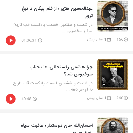
عبدالحسین هژیر ؛ از قلم پیکان تا تیغ
ترور
در شصت و هفتمین قسمت پادکست قاب تاریخ
سراغ شخصیتی ...
156
1 سال پیش
01:06:31
چرا هاشمی رفسنجانی، عالیجناب
سرخپوش شد؟
در شصت و ششمین قسمت پادکست قاب تاریخ
به اواخر دهه ...
260
1 سال پیش
40:48
احسان‌الله‌ خان دوستدار ؛ عاقبت سیاه
رفیق سرخ