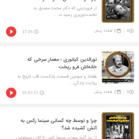
از فروردینی که دکتر محمد مصدق به
نخست‌وزیری رسید ت...
4
2 هفته پیش
27:26
نورالدین کیانوری ؛ معمار سرخی که
خانه‌اش فرو ریخت
هفتاد و سومین قسمت پادکست قاب تاریخ به
روایت زندگی...
9
2 هفته پیش
01:01:51
چرا و توسط چه کسانی سینما رکس به
آتش کشیده شد؟
از روز آتش‌سوزی سینما رکس تا الان، مسئولین