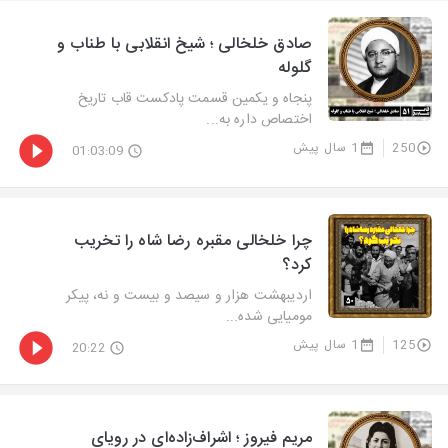
صادق خلخالی ؛ شیخ انقلابی با طناب و
گلوله
پنجاه و یکمین قسمت پادکست قاب تاریخ
اختصاص داره به...
250
1 سال پیش
01:03:09
چرا خلخالی مقبره رضا شاه را تخریب
کرد؟
اردیبهشت هزار و سیصد و بیست و نه، پیکر
مومیایی شده...
125
1 سال پیش
20:22
مریم فیروز ؛ اشراف‌زاده‌ای در رویای