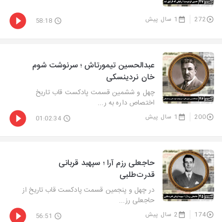
272
1 سال پیش
58:18
عبدالحسین تیمورتاش ؛ سرنوشت شوم
خان نردینسکی
چهل و ششمین قسمت پادکست قاب تاریخ
اختصاص داره به ر...
200
1 سال پیش
01:02:34
حاجعلی رزم آرا ؛ سپهبد قربانی
قدرت‌طلبی
در چهل و پنجمین قسمت پادکست قاب تاریخ از
حاجعلی رز...
174
2 سال پیش
56:51