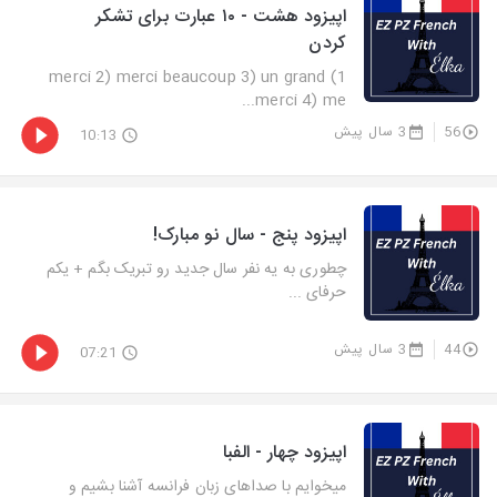
اپیزود هشت - ۱۰ عبارت برای تشکر
کردن
1) merci 2) merci beaucoup 3) un grand
merci 4) me...
56
3 سال پیش
10:13
اپیزود پنج - سال نو مبارک!
چطوری به یه نفر سال جدید رو تبریک بگم + یکم
حرفای ...
44
3 سال پیش
07:21
اپیزود چهار - الفبا
میخوایم با صداهای زبان فرانسه آشنا بشیم و