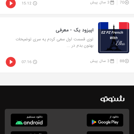
70
3 سال پیش
15:12
اپیزود یک - معرفی
توی قسمت اول سعی کردم یه سری توضیحات
بهتون بدم در ...
88
3 سال پیش
07:16