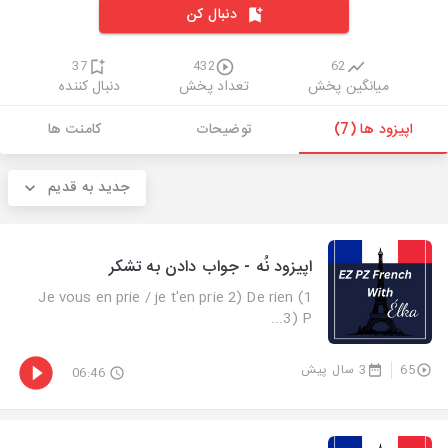
دنبال کن
37
432
62
میانگین پخش
تعداد پخش
دنبال کننده
اپیزود ها (7)
توضیحات
کامنت ها
جدید به قدیم
اپیزود نُه - جواب دادن به تشکر
1) Je vous en prie / je t'en prie 2) De rien
3) P...
65
3 سال پیش
06:46