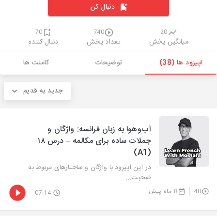
دنبال کن
70
740
20
میانگین پخش
تعداد پخش
دنبال کننده
اپیزود ها (38)
توضیحات
کامنت ها
جدید به قدیم
آب‌وهوا به زبان فرانسه: واژگان و
جملات ساده برای مکالمه – درس ۱۸
(A1)
در این اپیزود با واژگان و ساختارهای مربوط به
صحبت...
40
8 ماه پیش
07:14