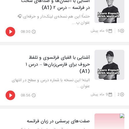
آشنایی با اَکسان‌ها و صداهای سخت
در فرانسه – درس ۲ (A1)
حتماً! این هم نسخه‌ی لینک‌دار و حرفه‌ای:🎧
عنوان پ...
5
9 ماه پیش
08:30
آشنایی با الفبای فرانسوی و تلفظ
حروف برای فارسی‌زبان‌ها – درس ۱
(A1)
البته! این نسخه با شماره درس و سطح در انتهای
عنوان...
2
9 ماه پیش
08:56
صفت‌های پرسشی در زبان فرانسه