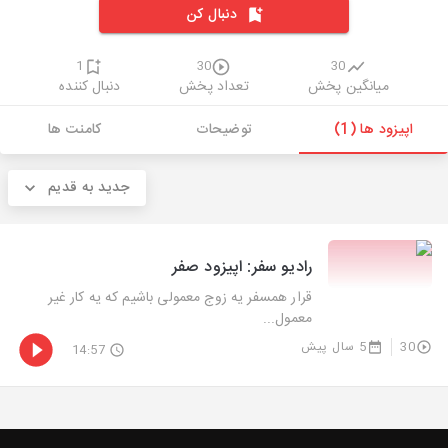
دنبال کن
1
30
30
میانگین پخش
تعداد پخش
دنبال کننده
اپیزود ها (1)
توضیحات
کامنت ها
جدید به قدیم
رادیو سفر: اپیزود صفر
قرار همسفر یه زوج معمولی باشیم که یه کار غیر
معمول...
30
5 سال پیش
14:57