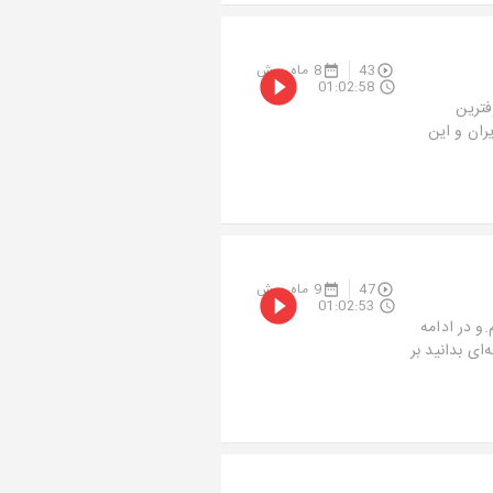
43
8 ماه پیش
01:02:58
فترین
ران و این
47
9 ماه پیش
01:02:53
.و در ادامه
ای بدانید بر