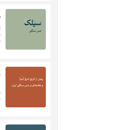
س
ا
م
م
پ
.
ب
م