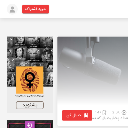
خرید اشتراک
147
2.5K
دنبال کن
عداد پخش
دنبال کننده