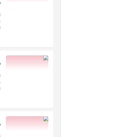
ش
ا
ق
ا
ش
ا
د
ا
ش