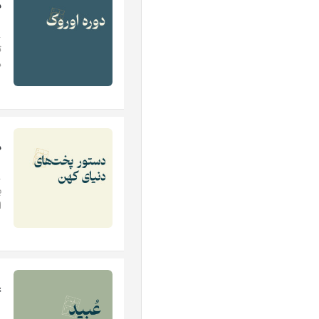
د
.
ت
د
د
.
ب
ا
ع
.