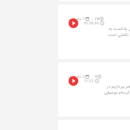
28
1 ماه پیش
01:06:36
لِ پادکست به
 تکاملی است
4
2 ماه پیش
11:22
ر بپردازیم.در
 کرده‌ام.موسیقی