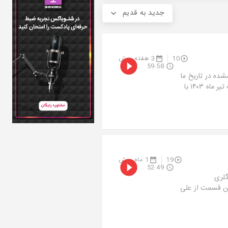
جدید به قدیم
10
3 هفته پیش
59:58
 گمشده در تاریخ ما
آنقدر موضوع جذابی است که پس از دوسال دوباره به آنها بازگشتیم. دفعه نخست تیر ماه ۱۴۰۳ با
19
1 ماه پیش
52:49
گلری
ین قسمت از علی