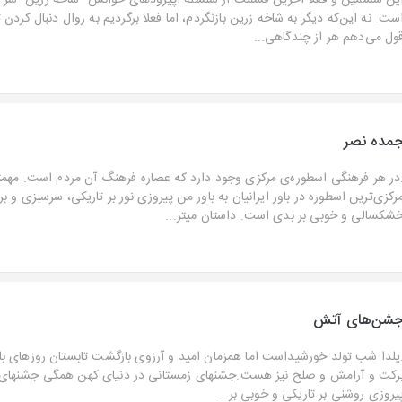
ین ششمین و فعلا آخرین قسمت از سلسله اپیزودهای خوانش "شاخه زرین" سر ج
ست. نه این‌که دیگر به شاخه زرین بازنگردم، اما فعلا برگردیم به روال دنبال کردن ت
ول می‌دهم هر از چندگاهی...
مده نصر
در هر فرهنگی اسطوره‌ی مرکزی وجود دارد که عصاره فرهنگ آن مردم است. مهمت
رکزی‌ترین اسطوره در باور ایرانیان به باور من پیروزی نور بر تاریکی، سرسبزی و بر
شکسالی و خوبی بر بدی است. داستان میتر...
شن‌های آتش
یلدا شب تولد خورشیداست اما همزمان امید و آرزوی بازگشت تابستان روزهای بلند 
رکت و آرامش و صلح نیز هست.جشنهای زمستانی در دنیای کهن همگی جشنهای 
یروزی روشنی بر تاریکی و خوبی بر...