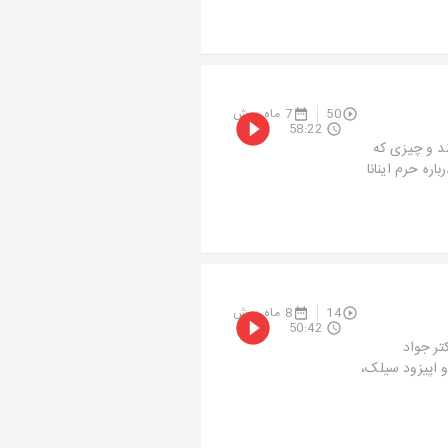
50
7 ماه پیش
58:22
ند و چیزی که
ه حرم اینانا
14
8 ماه پیش
50:42
تر جواد
 اپیزود سیلک،