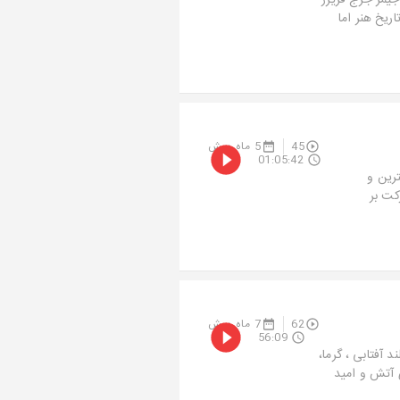
یمز جرج فریزر
اریخ هنر اما
45
5 ماه پیش
01:05:42
رین و
کت بر
62
7 ماه پیش
56:09
آفتابی ، گرما،
آتش و امید