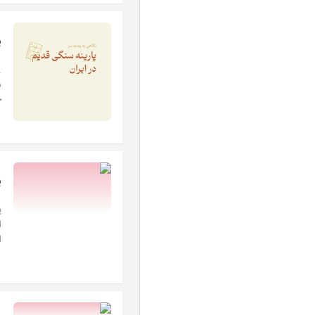
پ
.
د
چ
پس
پ
ا
ا