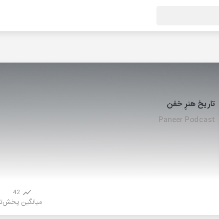
تاریخ هنرِ خفن
Paneer Podcast
42
میانگین پخش
ت