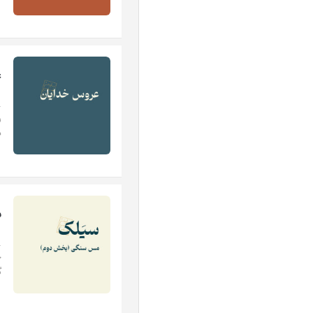
ع
.
ر
د
س
.
ح
گ