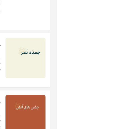
ا
ا
ق
ج
.
م
خ
ج
.
ب
پ