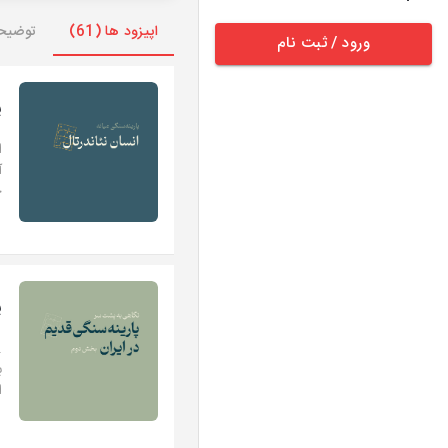
اپیزود ها (61)
توضیح
ورود / ثبت نام
پ
ح
پ
ب
ا