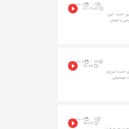
7
2 ماه پیش
01:15:45
زر است. این
وس یا همان
20
2 ماه پیش
53:44
 است.این‌بار
ت موسیقی
2
2 ماه پیش
49:05