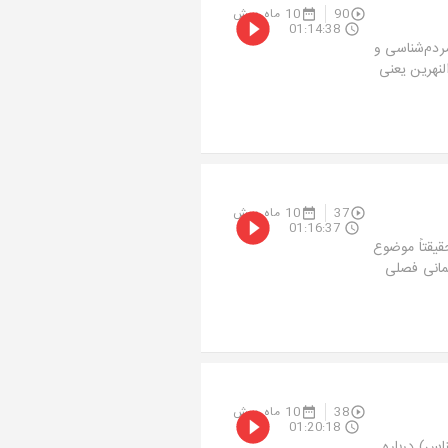
90
10 ماه پیش
01:14:38
ردم‌شناسی و
النهرین یعنی
37
10 ماه پیش
01:16:37
قیقتاً موضوع
مانی فصلی
38
10 ماه پیش
01:20:18
اس) درباره