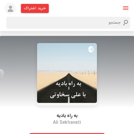
خرید اشتراک
به راه بادیه
Ali Sekhavati