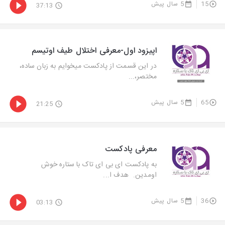
15
5 سال پیش
37:13
اپیزود اول-معرفی اختلال طیف اوتیسم
در این قسمت از پادکست میخوایم به زبان ساده،
مختصر،...
65
5 سال پیش
21:25
معرفی پادکست
به پادکست ای بی ای تاک با ستاره خوش
اومدین. هدف ا...
36
5 سال پیش
03:13