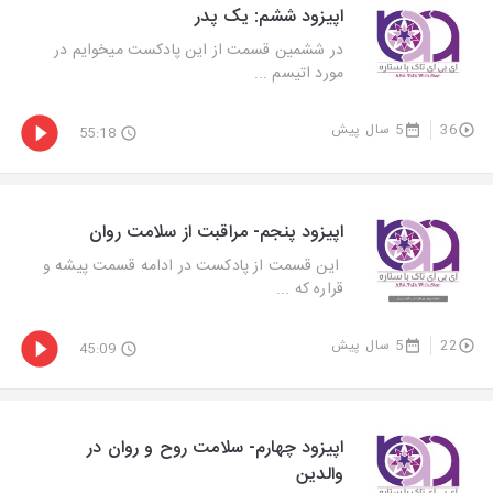
اپیزود ششم: یک پدر
در ششمین قسمت از این پادکست میخوایم در
مورد اتیسم ...
36
5 سال پیش
55:18
اپیزود پنجم- مراقبت از سلامت روان
این قسمت از پادکست در ادامه قسمت پیشه و
قراره که ...
22
5 سال پیش
45:09
اپیزود چهارم- سلامت‌ روح و‌ روان در
والدین