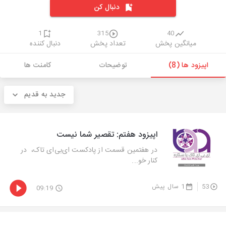
دنبال کن
1
315
40
میانگین پخش
تعداد پخش
دنبال کننده
اپیزود ها (8)
توضیحات
کامنت ها
جدید به قدیم
اپیزود هفتم: تقصیر شما نیست
در هفتمین قسمت از پادکست ای‌بی‌ای تاک، در
کنار خو...
53
1 سال پیش
09:19