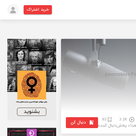
خرید اشتراک
83
3.2K
دنبال کن
عداد پخش
دنبال کننده