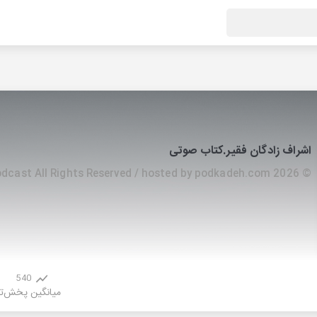
اشراف زادگان فقیر.کتاب صوتی
© 2026 poornobles Podcast All Rights Reserved / hosted by podkadeh.com
540
میانگین پخش
ت