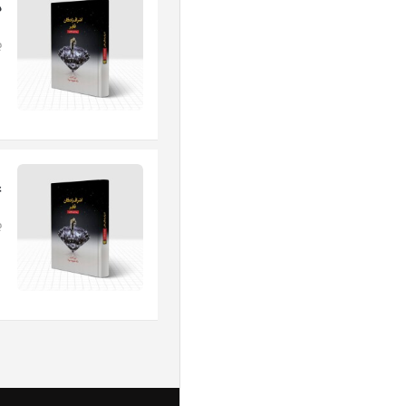
د
ب
ع
ب