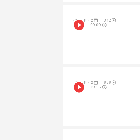
342
2 سال پیش
09:09
959
2 سال پیش
18:15