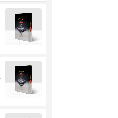
پ
ا
پ
ط