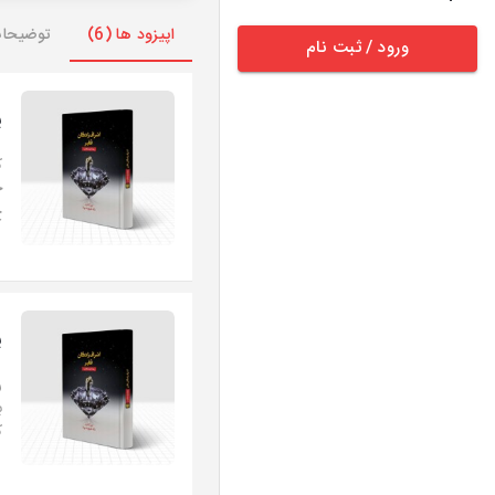
اپیزود ها (6)
توضیحا
ورود / ثبت نام
پ
چ
خ
پ
ر
ب
ک