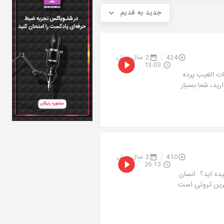
جدید به قدیم
424
2 سال پیش
13:03
 رضا حیات الغیب پرده
رید، شما بسیار
410
2 سال پیش
26:13
ده اید؟ انسان
ترین ثروتی است