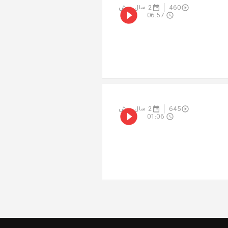
460
2 سال پیش
06:57
645
2 سال پیش
01:06