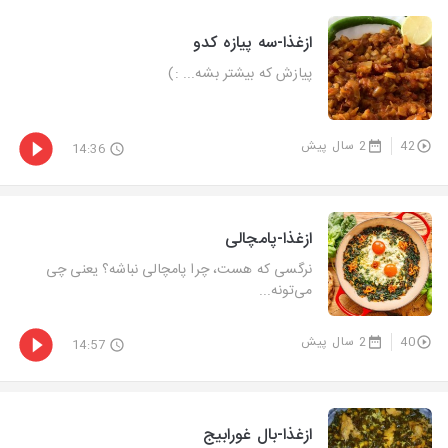
ازغذا-سه پیازه کدو
پیازش که بیشتر بشه... :)
42
2 سال پیش
14:36
ازغذا-پامچالی
نرگسی که هست، چرا پامچالی نباشه؟ یعنی چی
می‌تونه...
40
2 سال پیش
14:57
ازغذا-بال غورابیج