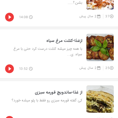
بشن؟.....
37
2 سال پیش
14:08
ازغذا-کتلت مرغ سیاه
با همه چیز میشه کتلت درست کرد حتی با مرغ
سیاه. ی...
25
2 سال پیش
13:52
از غذا-ساندویچ قورمه سبزی
کی گفته قورمه سبزی رو فقط با پلو میشه خورد؟