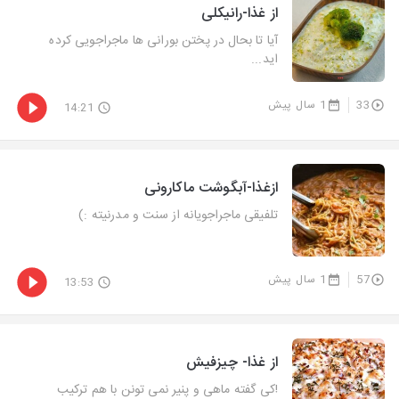
از غذا-رانیکلی
آیا تا بحال در پختن بورانی ها ماجراجویی کرده
اید...
33
1 سال پیش
14:21
ازغذا-آبگوشت ماکارونی
تلفیقی ماجراجویانه از سنت و مدرنیته :)
57
1 سال پیش
13:53
از غذا- چیزفیش
!کی گفته ماهی و پنیر نمی تونن با هم ترکیب