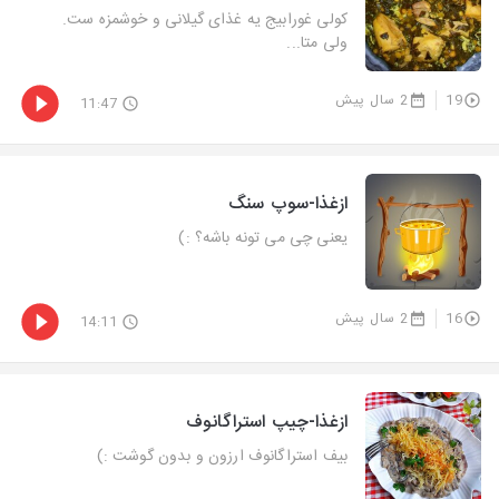
کولی غورابیج یه غذای گیلانی و خوشمزه ست.
ولی متا...
19
2 سال پیش
11:47
ازغذا-سوپ سنگ
یعنی چی می تونه باشه؟ :)
16
2 سال پیش
14:11
ازغذا-چیپ استراگانوف
بیف استراگانوف ارزون و بدون گوشت :)