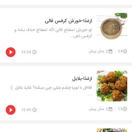
ازغذا-خورش کرفس قالی
تو خورش اسفناج قالی اگه اسفناج حذف بشه و
کرفس اض...
24
2 سال پیش
13:54
ازغذا-بلابل
فلافل با لوبیا چشم بلبلی چی میشه؟ شاید بلابل :)
...
15
2 سال پیش
12:45