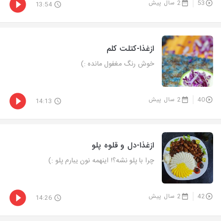
53
2 سال پیش
13:54
ازغذا-کتلت کلم
خوش رنگ مغفول مانده :)
40
2 سال پیش
14:13
ازغذا-دل و قلوه پلو
چرا با پلو نشه؟! اینهمه نون یبارم پلو :)
42
2 سال پیش
14:26