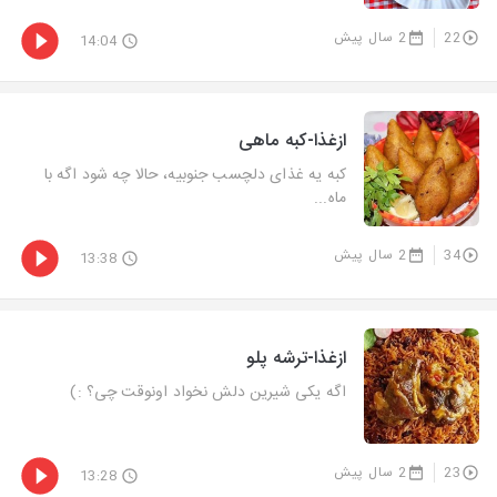
22
2 سال پیش
14:04
ازغذا-کبه ماهی
کبه یه غذای دلچسب جنوبیه، حالا چه شود اگه با
ماه...
34
2 سال پیش
13:38
ازغذا-ترشه پلو
اگه یکی شیرین دلش نخواد اونوقت چی؟ :)
23
2 سال پیش
13:28