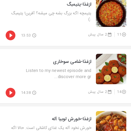
ازغذا-یتیمبگ
یتیمچه اگه بزرگ بشه چی میشه؟ آفرین! یتیمبگ
:)
11
2 سال پیش
13:53
ازغذا-شامی سوخاری
Listen to my newest episode and
discover more gr...
14
2 سال پیش
14:38
ازغذا-خورش لوبیا آله
خورش نخود آله یک غذای کاشانی است. حالا اگه