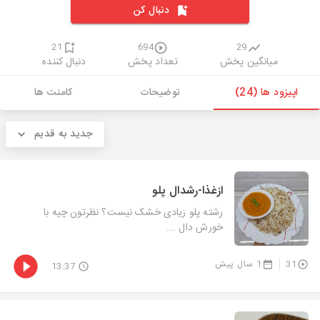
دنبال کن
21
694
29
میانگین پخش
تعداد پخش
دنبال کننده
اپیزود ها (24)
توضیحات
کامنت ها
جدید به قدیم
ازغذا-رشدال پلو
رشته پلو زیادی خشک نیست؟ نظرتون چیه با
خورش دال ...
31
1 سال پیش
13:37