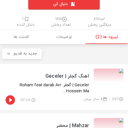
دنبال کن
1
908
454
میانگین پخش
تعداد پخش
دنبال کننده
اپیزود ها (2)
توضیحات
کامنت ها
جدید به قدیم
آهنگ گجلر | Geceler
Geceler | گجلر Roham feat darab Arr:
Hossein Ma...
597
4 سال پیش
07:24
Mahzar | محضر