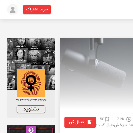
خرید اشتراک
58
7.2K
دنبال کن
عداد پخش
دنبال کننده