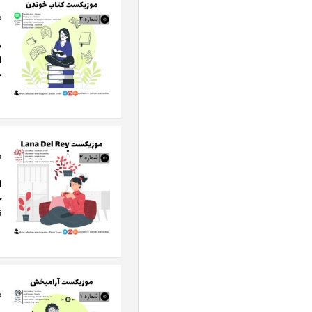
م
ش
ا
خ
م
خ
ن
م