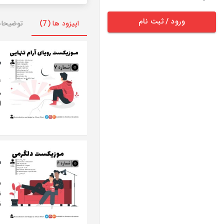
ورود / ثبت نام
اپیزود ها (7)
توضیحا
م
د
ا
م
ر
ز
ز