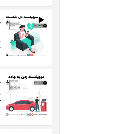
م
و
م
م
م
خ
ج
ه