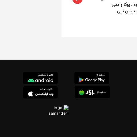
هوه ، یوگا و دمی
یتونین توی