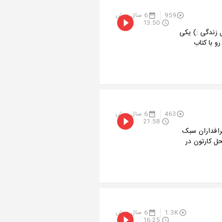
959
6 سال پیش
13:50
ل زندگی :) یکی
و با کتاب
463
6 سال پیش
21:58
گه شما هم از طرافداران سبک
ل کارتون در
1.3K
6 سال پیش
16:25