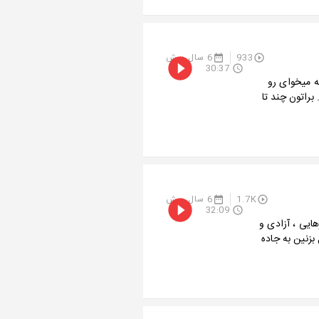
933
6 سال پیش
30:37
ه میخوای رو
براتون چند تا
1.7K
6 سال پیش
32:09
ایی ، آزادی و
بزنین به جاده