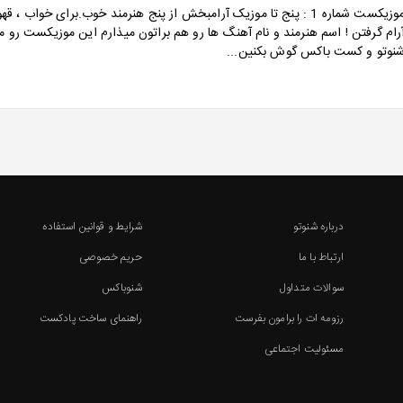
موزیکست شماره 1 : پنج تا موزیک آرامبخش از پنج هنرمند خوب.برای خواب ، ق
رام گرفتن ! اسم هنرمند و نام آهنگ ها رو هم براتون میذارم این موزیکست رو م
نوتو و کست باکس گوش بکنین...
درباره شنوتو
شرایط و قوانین استفاده
ارتباط با ما
حریم خصوصی
سوالات متداول
شنوباکس
رزومه ات را برامون بفرست
راهنمای ساخت پادکست
مسئولیت اجتماعی