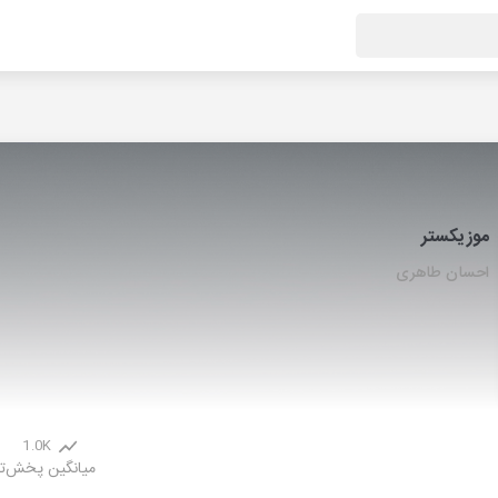
موزیکستر
احسان طاهری
1.0K
میانگین پخش
ت