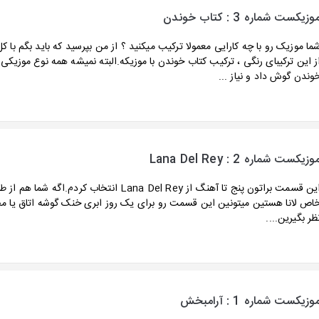
وزیکست شماره 3 : کتاب خوندن
ما موزیک رو با چه کارایی معمولا ترکیب میکنید ؟ از من بپرسید که باید بگم با ک
ز این ترکیبای رنگی ، ترکیب کتاب خوندن با موزیکه.البته نمیشه همه نوع موزیکی ر
وندن گوش داد و نیاز ...
وزیکست شماره 2 : Lana Del Rey
این قسمت براتون پنج تا آهنگ از Lana Del Rey انتخاب کردم.ا
اص لانا هستین میتونین این قسمت رو برای یک روز ابری خنک گوشه اتاق یا مح
ظر بگیرین....
وزیکست شماره 1 : آرامبخش