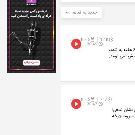
جدید به قدیم
1.1K
6 سال پیش
30:49
♐️ خب بالاخره قسمت هفتم موزیکست هم با تاخیر نسبتا زیادی منتشر شد ! این 3 هفته به شدت
پیش نمی اومد.
717
6 سال پیش
30:47
ش نشان ندهی!
 میرود، چرخه