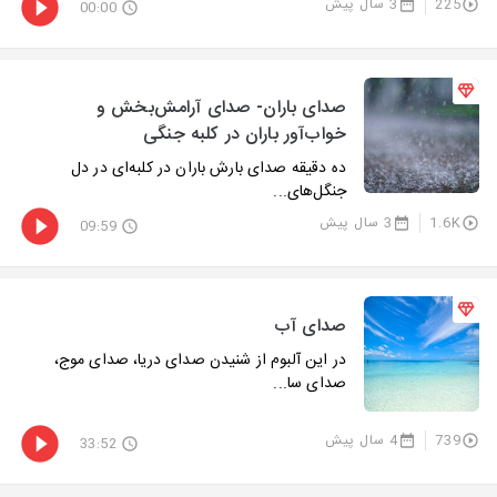
225
3 سال پیش
00:00
صدای باران- صدای آرامش‌بخش و
خواب‌آور باران در کلبه جنگی
ده دقیقه صدای بارش باران در کلبه‌ای در دل
جنگل‌های...
1.6K
3 سال پیش
09:59
صدای آب
در این آلبوم از شنیدن صدای دریا، صدای موج،
صدای سا...
739
4 سال پیش
33:52