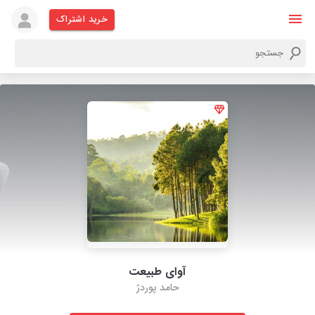
خرید اشتراک
آوای طبیعت
حامد پوردژ