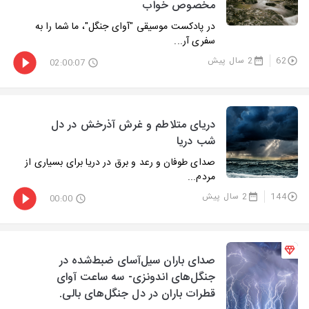
مخصوص خواب
در پادکست موسیقی "آوای جنگل"، ما شما را به
سفری آر...
62
2 سال پیش
02:00:07
دریای متلاطم و غرش آذرخش در دل
شب دریا
صدای طوفان و رعد و برق در دریا برای بسیاری از
مردم...
144
2 سال پیش
00:00
صدای باران سیل‌آسای ضبط‌شده در
جنگل‌های اندونزی- سه ساعت آوای
قطرات باران در دل جنگل‌های بالی.