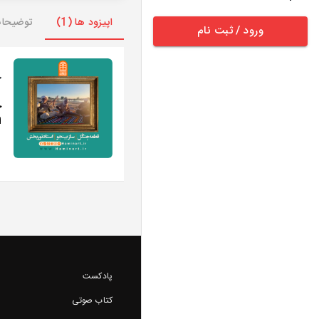
اپیزود ها (1)
توضیحا
ورود / ثبت نام
ج
ج
ا
پادکست
کتاب صوتی