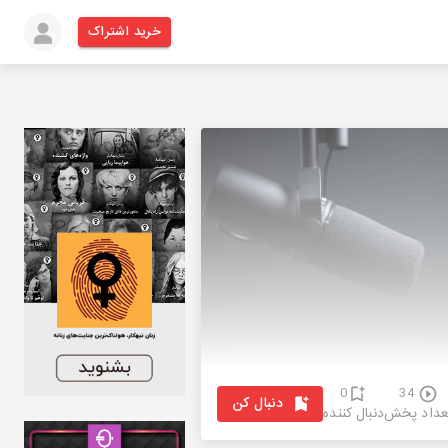
خرید اشتراک
0
34
دنبال کن
عداد پخش
دنبال کننده