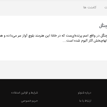
ت
کامنت ها
ِنگُل
ِنگُل در واقع اسم پرنده‌ای‌ست که در خانۀ این هنرمند بلوچ آواز سر می‌داده و هم
لهام‌بخش آثار آلبوم شده است....
درباره شنوتو
شرایط و قوانین استفاده
ارتباط با ما
حریم خصوصی