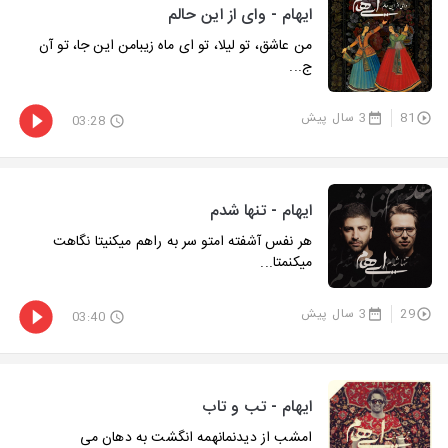
ایهام - وای از این حالم
من عاشق، تو لیلا، تو ای ماه زیبامن این جا، تو آن
ج...
81
3 سال پیش
03:28
ایهام - تنها شدم
هر نفس آشفته امتو سر به راهم میکنیتا نگاهت
میکنمتا...
29
3 سال پیش
03:40
ایهام - تب و تاب
امشب از دیدنمانهمه انگشت به دهان می