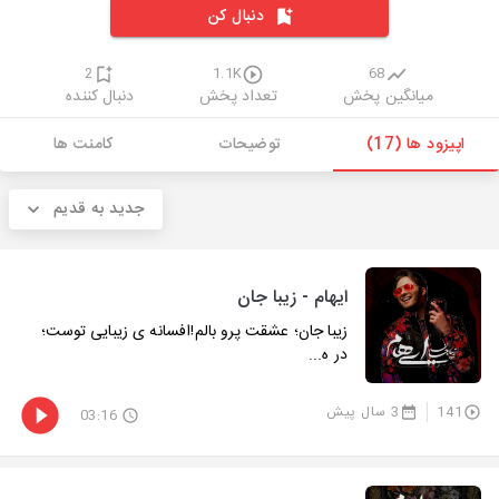
دنبال کن
2
1.1K
68
میانگین پخش
تعداد پخش
دنبال کننده
اپیزود ها (17)
توضیحات
کامنت ها
جدید به قدیم
ایهام - زیبا جان
زیبا جان؛ عشقت پرو بالم!افسانه ی زیبایی توست؛
در ه...
141
3 سال پیش
03:16