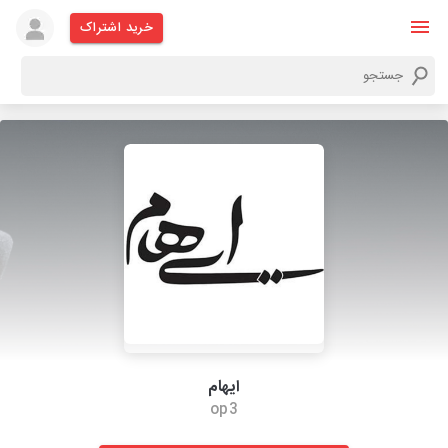
خرید اشتراک
ایهام
op3