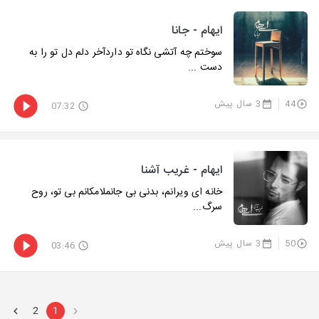
ایهام - جانا
سوختم چه آتشی نگاه تو داردآخر دلم دل تو را به
دست ...
44
3 سال پیش
07:32
ایهام - غریب آشنا
خانه ای ویرانم، بدنی بی جانملامکانم بی تو، روح
سرگ...
50
3 سال پیش
03:46
2
1