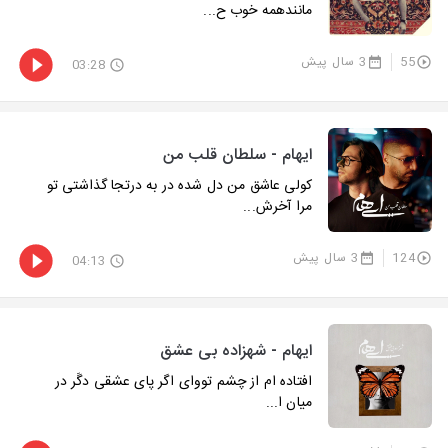
مانندهمه خوب ح...
55
3 سال پیش
03:28
ایهام - سلطان قلب من
کولی عاشق من دل شده در به درتجا گذاشتی تو
مرا آخرش...
124
3 سال پیش
04:13
ایهام - شهزاده بی عشق
افتاده ام از چشم تووای اگر پای عشقی دگَر در
میان ا...