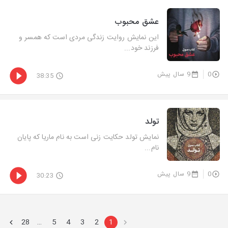
عشق محبوب
این نمایش روایت زندگی مردی است که همسر و
فرزند خود...
0
9 سال پیش
38:35
تولد
نمایش تولد حکایت زنی است به نام ماریا که پایان
نام...
0
9 سال پیش
30:23
28
5
4
3
2
1
…