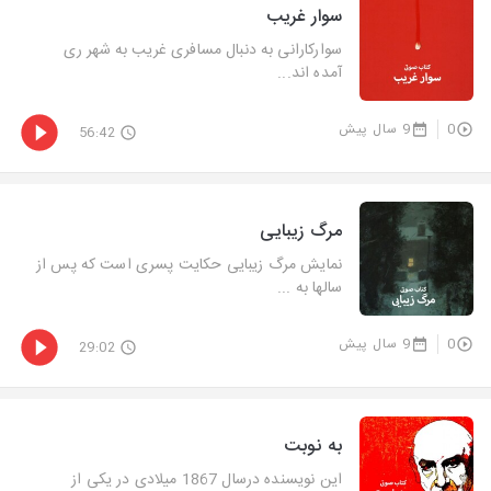
سوار غریب
سوارکارانی به دنبال مسافری غریب به شهر ری
آمده اند...
0
9 سال پیش
56:42
مرگ زیبایی
نمایش مرگ زیبایی حکایت پسری است که پس از
سالها به ...
0
9 سال پیش
29:02
به نوبت
این نویسنده درسال 1867 میلادی در یکی از