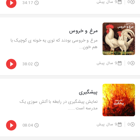
0
9 سال پیش
34:17
مرغ و خروس
مرغ و خروسی بودند که توی یه خونه ی کوچیک با
هم خون...
0
9 سال پیش
38:02
پیشگیری
نمایش پیشگیری در رابطه با آتش سوزی یک
مدرسه است......
0
9 سال پیش
08:04