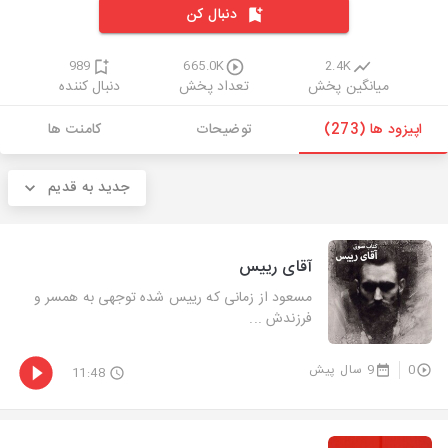
دنبال کن
989
665.0K
2.4K
میانگین پخش
تعداد پخش
دنبال کننده
اپیزود ها (273)
توضیحات
کامنت ها
جدید به قدیم
آقای رییس
مسعود از زمانی که رییس شده توجهی به همسر و
فرزندش ...
0
9 سال پیش
11:48