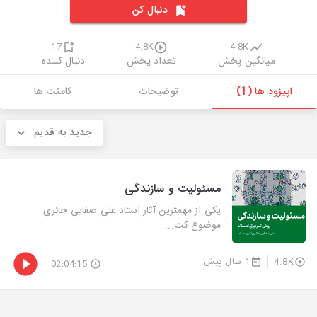
دنبال کن
17
4.8K
4.8K
میانگین پخش
تعداد پخش
دنبال کننده
اپیزود ها (1)
توضیحات
کامنت ها
جدید به قدیم
مسئولیت و سازندگی
یکی از مهمترین آثار استاد علی صفایی حائری
موضوع کت...
4.8K
1 سال پیش
02:04:15