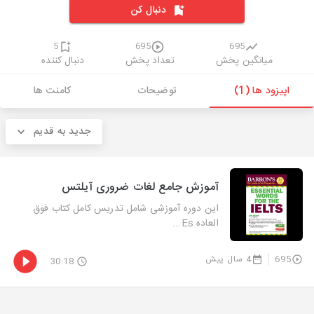
دنبال کن
5
695
695
میانگین پخش
تعداد پخش
دنبال کننده
اپیزود ها (1)
توضیحات
کامنت ها
جدید به قدیم
آموزش جامع لغات ضروری آیلتس
این دوره آموزشی شامل تدریس کامل کتاب فوق
العاده Es...
695
4 سال پیش
30:18