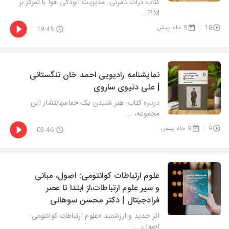
کتاب ذرات نامرئی: مدیریت آلودگی هوا با تمرکز بر
PM...
18
9 ماه پیش
19:45
نمایشنامه رادیویی احمد خان تنگستانی
| علی دنیوی ساروی
درباره کتاب: هنر شنیدن یک حماسهانتشار این
مجموعه، ...
9
9 ماه پیش
03:46
علوم ارتباطات کوانتومی: اصول، مبانی
و سیر علوم ارتباطات،از ابتدا تا عصر
فرادجیتال | دکتر محسن سوهانی
اثر جدید و ارزشمند «علوم ارتباطات کوانتومی:
اصول، ...