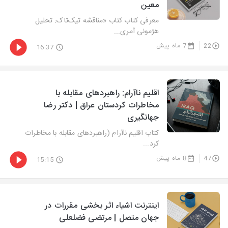
معین
معرفی کتاب کتاب «مناقشه تیک‌تاک: تحلیل
هژمونی آمری...
22
7 ماه پیش
16:37
اقلیم ناآرام: راهبردهای مقابله با
مخاطرات کردستان عراق | دکتر رضا
جهانگیری
کتاب اقلیم ناآرام (راهبردهای مقابله با مخاطرات
کرد...
47
8 ماه پیش
15:15
اینترنت اشیاء اثر بخشی مقررات در
جهان متصل | مرتضی فضلعلی