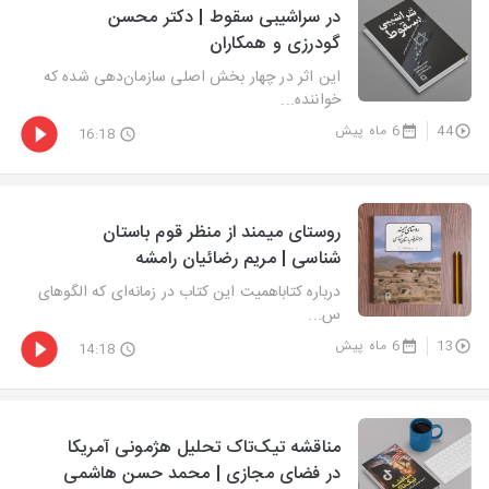
در سراشیبی سقوط | دکتر محسن
گودرزی و همکاران
این اثر در چهار بخش اصلی سازمان‌دهی شده که
خواننده...
44
6 ماه پیش
16:18
روستای ميمند از منظر قوم باستان
شناسی | مریم رضائیان رامشه
درباره کتاباهمیت این کتاب در زمانه‌ای که الگوهای
س...
13
6 ماه پیش
14:18
‏‫مناقشه تیک‌‌تاک تحلیل هژمونی آمریکا
در فضای مجازی‏‫ | محمد حسن هاشمی‌