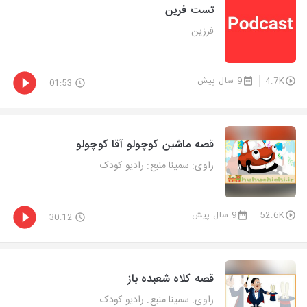
تست فرین
فرزین
4.7K
9 سال پیش
01:53
قصه ماشین کوچولو آقا کوچولو
راوی: سمینا منبع: رادیو کودک
52.6K
9 سال پیش
30:12
قصه کلاه شعبده باز
راوی: سمینا منبع: رادیو کودک