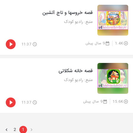
قصه خروسها و تاج آتشین
منبع: رادیو کودک
1.4K
9 سال پیش
11:37
قصه خانه شکلاتی
منبع: رادیو کودک
15.6K
9 سال پیش
11:37
2
1