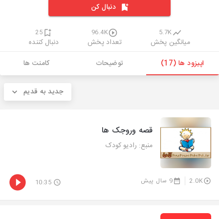
دنبال کن
25
96.4K
5.7K
میانگین پخش
تعداد پخش
دنبال کننده
اپیزود ها (17)
توضیحات
کامنت ها
جدید به قدیم
قصه وروجک ها
منبع: رادیو کودک
2.0K
9 سال پیش
10:35