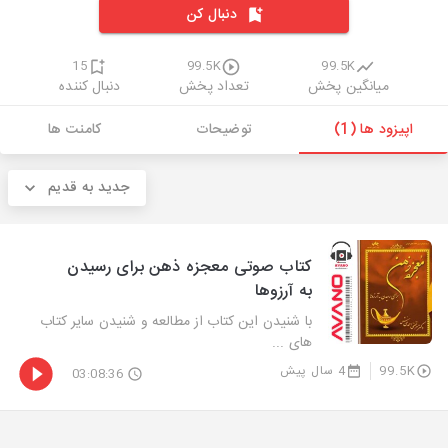
دنبال کن
15
99.5K
99.5K
میانگین پخش
تعداد پخش
دنبال کننده
اپیزود ها (1)
توضیحات
کامنت ها
جدید به قدیم
کتاب صوتی معجزه ذهن برای رسیدن
به آرزوها
با شنیدن این کتاب از مطالعه و شنیدن سایر کتاب
های ...
99.5K
4 سال پیش
03:08:36