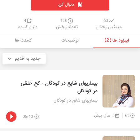
دنبال کن
4
120
60
میانگین پخش
تعداد پخش
دنبال کننده
اپیزود ها (2)
توضیحات
کامنت ها
جدید به قدیم
بیماریهای شایع در کودکان - کج خلقی
در کودکان
بیماریهای شایع در کودکان
62
5 سال پیش
06:40