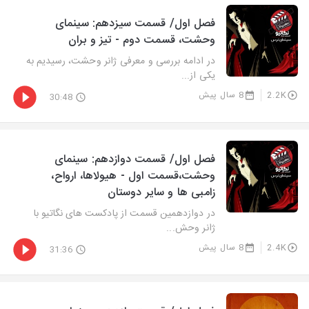
فصل اول/ قسمت سیزدهم: سینمای
وحشت، قسمت دوم - تیز و بران
در ادامه بررسی و معرفی ژانر وحشت، رسیدیم به
یکی از...
2.2K
8 سال پیش
30:48
فصل اول/ قسمت دوازدهم: سینمای
وحشت،قسمت اول - هیولاها، ارواح،
زامبی ها و سایر دوستان
در دوازدهمین قسمت از پادکست های نگاتیو با
ژانر وحش...
2.4K
8 سال پیش
31:36