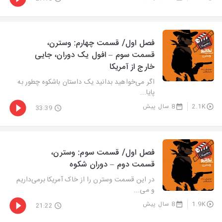
فصل اول/ قسمت چهارم: وسترن،
قسمت سوم – افول یک دوران، جایی
خارج از آمریکا
اگر می‌خواهید بدانید یک داستان باشکوه چطور به
پایا...
2.1K
8 سال پیش
33:39
فصل اول/ قسمت سوم: وسترن،
قسمت دوم – دوران شکوه
در این قسمت وسترن را از خاک آمریکا برمی‌داریم
و می...
1.9K
8 سال پیش
21:22