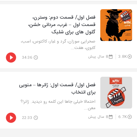
فصل اول/ قسمت دوم: وسترن،
قسمت اول – غرب، مردانی خشن،
گلول های برای شلیک
صحرایی سوزان، گرد و غبار، کاکتوس، اسب،
کابوی، هفت‌...
3.8K
8 سال پیش
34:36
فصل اول/ قسمت اول: ژانرها – منویی
برای انتخاب
احتمالا خیلی جاها این کلمه رو دیدید. ژانر!؟
معن...
6.7K
8 سال پیش
22:33