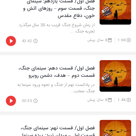
فصل اول/ قسمت یازدهم: سینمای
جنگ، قسمت سوم – روزهای آتش و
خون، دفاع مقدس
از زمان شروع جنگ قریب به 30 سال میگذرد.
تجربه جنگ ...
1.6K
8 سال پیش
43:42
فصل اول/ قسمت دهم: سینمای جنگ،
قسمت دوم – هدف، دشمن روبرو
در پادکست نهم از جنگ و نحوه ورود سینما به
جنگ صحب...
1.4K
8 سال پیش
30:35
فصل اول/ قسمت نهم: سینمای جنگ،
قسمت اول – میدان نبرد: پرده سینما