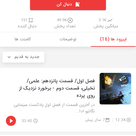
دنبال کن
151
49.9K
3.1K
میانگین پخش
تعداد پخش
دنبال کننده
اپیزود ها (16)
توضیحات
کامنت ها
جدید به قدیم
فصل اول/ قسمت پانزدهم: علمی/
تخیلی، قسمت دوم - برخورد نزدیک از
روی پرده
در آخرین قسمت از فصل اول پادکست سینمایی
نگاتیو ادا...
12.3K
7 سال پیش
33:40