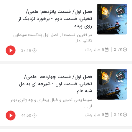
فصل اول/ قسمت پانزدهم: علمی/
تخیلی، قسمت دوم - برخورد نزدیک از
روی پرده
در آخرین قسمت از فصل اول پادکست سینمایی
نگاتیو ادا...
2.7K
8 سال پیش
27:18
فصل اول/ قسمت چهاردهم: علمی/
تخیلی، قسمت اول - شیرجه ای به دل
شبه علم
سینما یعنی تصویر و خیال پردازی و چه ژانری بهتر
از ...
3.1K
8 سال پیش
44:50