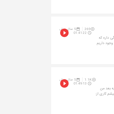
269
5 سال پیش
01:41:22
ی داره که
 وجود داریم
1.1K
5 سال پیش
01:49:13
به بعد من
یشم کاری از: