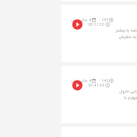
191
4 سال پیش
02:11:22
ن نیست! ممکنه 7 سال طول بکشه یا بیشتر
اید منقرض
142
4 سال پیش
01:41:55
ایی مارول
هارم با