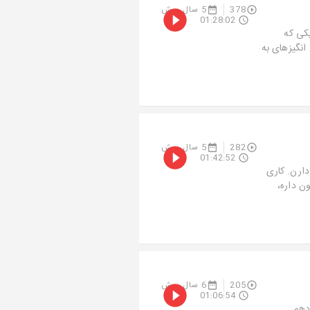
378
5 سال پیش
01:28:02
یکی که
گیزه­­ای به
282
5 سال پیش
01:42:52
دارن. کاری
ن داره،
205
6 سال پیش
01:06:54
دهم