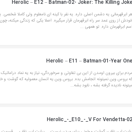
Herolic – E12 – Batman-02- Joker: The Killing Jok
ر ابرقهرمانی یه دشمن اصلی داره. یه نفر با کینه ای نامعلوم ولی کاملا شخصی. 
ودش از روی عمد سر راه ابرقهرمان قرار میگیره. اصلا یکی که زندگی میکنه، چون ان
سم ابرقهرمان داره. تو همه­ی ...
Herolic – E11 – Batman-01-Year On
ردم برای بیرون اومدن از این بی تفاوتی و سرخوردگی، نیاز به یه نماد دراماتیک 
ه بروس وین نمیتونه انجامش بده. بروس وین یه انسان معمولیه که گوشت و خو
یتونه نادیده گرفته بشه ، نابود بشه...
Herolic_-_E10_-_V For Vendetta-0
شت این نقاب، گوشت و خونی برای مردن نیست ... پشت این نقاب ... قسمت 