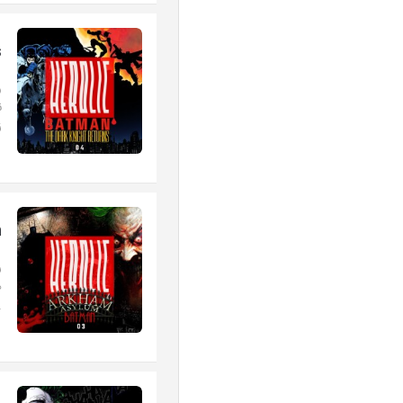
s
و
ن
ز
m
ر
ه
..