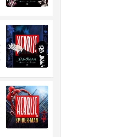
1
م
ه
..
n
ت
ق
.