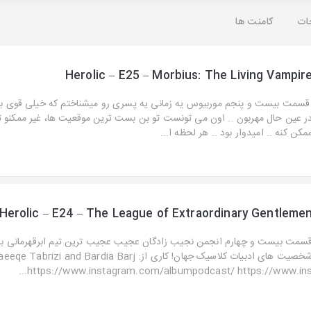
ات
کامنت ها
Herolic – E25 – Morbius: The Living Vampir
سمت بیست و پنجم موربیوس یه زمانی یه پسری رو میشناختم که خیلی قوی بو
ر عین حال مهربون .. اون می تونست تو بن بست ترین موقعیت ها، غیر ممکنو ت
مکن کنه .. امیدوار بود .. هر لحظه ا...
Herolic – E24 – The League of Extraordinary Gentleme
سمت بیست و چهارم انجمن نجیب زادگان عجیب عجیب ترین تیم ابرقهرمانی با
شخصیت های ادبیات کلاسیک جهان! کاری از: eqe Tabrizi and Bardia Barj
https://www.instagram.com/albumpodcast/ https://www.ins..