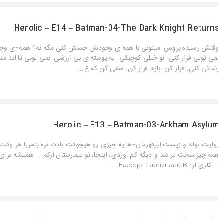
Herolic – E14 – Batman-04-The Dark Knight Return
قتش رسیده بروس. میتونی با همه ی وجودش حسش کنی مگه نه؟ همه¬ی وجو
می تونی فرار کنی. تو خیلی کوچیکی. یه پوسته ی بی ارزشی. نمی تونی تا ابد منو 
ندانی کنی. فرار کن. بازم فرار کن. سعی کن که غ...
Herolic – E13 – Batman-03-Arkham Asylu
وایت تولد و زیست ابرقهرمان¬ها یه چیزی رو هیچوقت یادت نره بتمن! هر وقت 
مه چیز سخت تر شد و دیگه کم آوردی، اینجا، تو تیمارستان آرکم ... همیشه برا
. کاری از: Faeeqe Tabrizi and B...