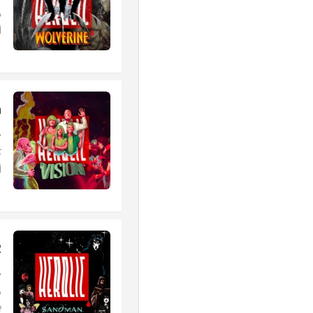
"
.
n
"
ک
j
2
"
ب