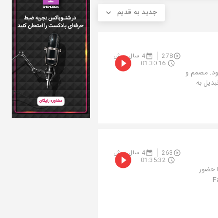
جدید به قدیم
278
4 سال پیش
01:30:16
د. مصمم و
بدیل به
263
4 سال پیش
01:35:32
 حضور
Fae