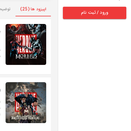
اپیزود ها (25)
توضیح
ورود / ثبت نام
e
ق
د
م
n
ق
.