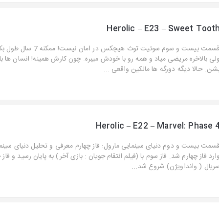
Herolic – E23 – Sweet Toot
قسمت بیست و سوم سوئیت توث هیچکس در اما
لی بالاخره مریضی میاد و همه رو با خودش میبره. چون کارش همینه! انسان ها ب
شن. حالا دیگه دورگه ها مالکین واقعی ...
Herolic – E22 – Marvel: Phase 
سمت بیست و دوم دنیای سینمایی مارول: فاز چهارم معرفی و تحلیل دنیای سینم
ارد فاز چهارم شد. فاز سوم با (فیلم انتقام جویان : بازی آخر) به پایان رسید و فاز چ
ریال ( وانداویژن) شروع شد...