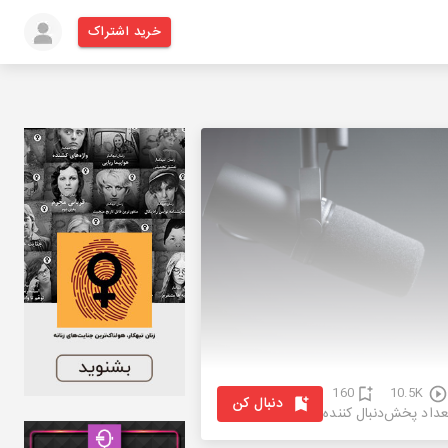
خرید اشتراک
160
10.5K
دنبال کن
عداد پخش
دنبال کننده