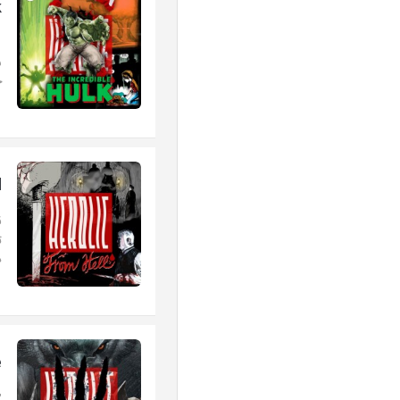
k
ق
ش
چ
l
ق
ت
ذ
e