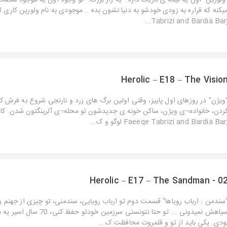
ولورین" اون یه نیمه ی تاریک داره. یه راز بزرگ. تو وجود اون یه موجود شگفت 
Tabrizi and Bardia Barj..
Herolic – E18 – The Visio
ویژن" در روزهای اول پاییز، وقتی اولین برگ های زرد و نارنجی شروع به فرش ک
ردن، خانواده¬ی ویژن، ساکن خونه ی جدیدشون تو محله¬ی آلرینگتون شدن. کار
Faeeqe Tabrizi and Bardia Bar لوگو و ک...
Herolic – E17 – The Sandman - 0
سندمن : ارباب رویاها" قسمت دوم تو ارباب رویایی، سندمنی، تو چیزی از جهنم و
سیاهش نمیدونی ... تو حتا نتونستی سرزمین خودتو
ودی. یکی باید از تو و قلمروت محافظت ک...