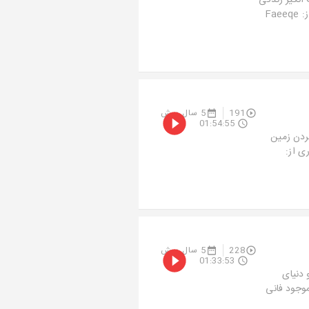
انگیز زندگی
میکنه که قراره به زودی خودشو به دنیا نشون بده .. موجودی به نام ولورین کاری از: Faeeqe
191
5 سال پیش
01:54:55
ردن زمین
ی از:
228
5 سال پیش
01:33:53
 دنیای
 حفظ کنی، 70 سال اسیر یه موجود فانی