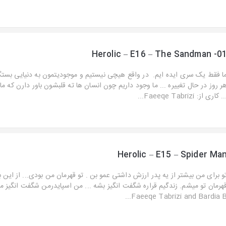
Herolic – E16 – The Sandman -0
ا فقط یک سری ایده ایم. در واقع هیچی نیستیم و موجودیتمون به دنیایی بستگ
ر روز در حال تغییره ... ما وجود داریم چون انسان ها ته قلبشون باور دارن که ما
. کاری از: Faeeqe Tabrizi...
Herolic – E15 – Spider Ma
و برای من بیشتر از یه پدر ارزش داشتی عمو بن . تو قهرمان من بودی... از این 
هرمان تو میشم. زندگیم قراره شگفت انگیز بشه ... من اسپایدرمن شگفت انگیز م
Faeeqe Tabrizi and Bardia B..