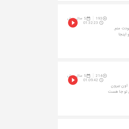
193
5 سال پیش
01:32:23
دت منم.
اینجا
214
5 سال پیش
01:09:42
اون بیرون
ی تو جا هست