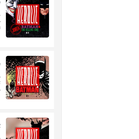
e
ه
خ
ا
e
م
ک
م
2
پ