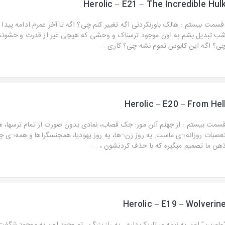
Herolic – E21 – The Incredible Hul
سمت بیستم : هالک باورنکردنی اگه تغییر کنم چی؟ اگه تا آخر عمرم ادامه پیدا
ب تبدیل بشم به اون موجود ترسناک و وحشی که هیچی غیر از قدرت و خشونت
ی؟ اگه این کابوس تموم نشه چی؟ کاری ...
Herolic – E20 – From Hel
سمت بیستم : از جهنم آلن مور: جک قصاب، نمادی بدون صورت از تمام ترسها، ه
عصبات روزانه¬ی ماست. یه روز زن¬ها، یه روز یهودیا، همجنسگراها و همه¬ی چی
هن ما تصمیم میگیره که با حذف کردنشون ، ...
Herolic – E19 – Wolverin