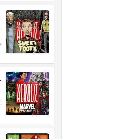
h
و
ب
4
ق
و
س