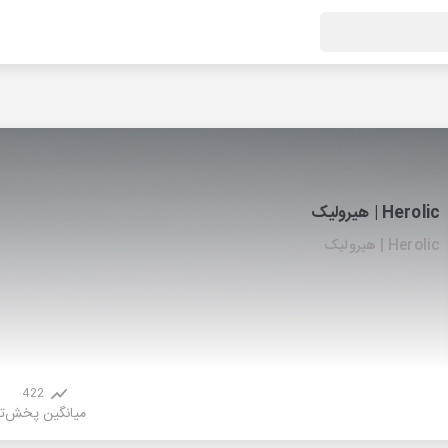
Herolic | هیرولیک
Herolic | هیرولیک
422
میانگین پخش
ت