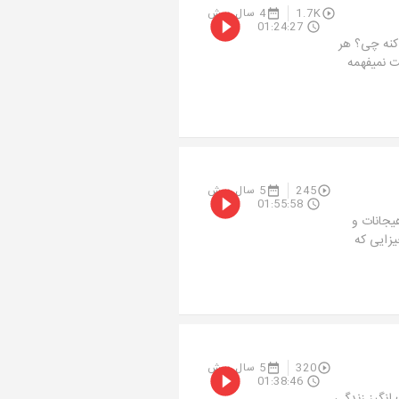
1.7K
4 سال پیش
01:24:27
 کنه چی؟ هر
 نمیفهمه
245
5 سال پیش
01:55:58
یجانات و
زایی که
320
5 سال پیش
01:38:46