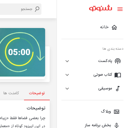
خانه
دسته بندی ها
پادکست
کتاب صوتی
موسیقی
توضیحات
کامنت ها
توضیحات
وبلاگ
چرا بعضی فضاها فقط «زیبا» نی
بخش برنامه ساز