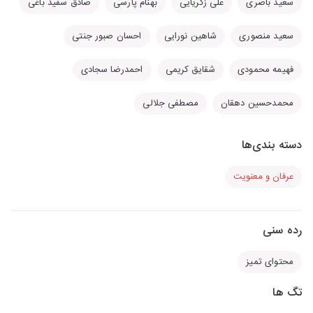
سعید باصری
علی زکریایی
بهنام پارسی
صادق سفید باغی
سعید منصوری
شاهین نورایی
احسان صبور جنتی
فهیمه محمودی
شقایق کریمی
احمدرضا سجادی
محمدحسین دهقان
مصطفی جلالی
دسته بندی‌ها
عرفان و معنویت
رده سنی
محتوای تمیز
تگ ها