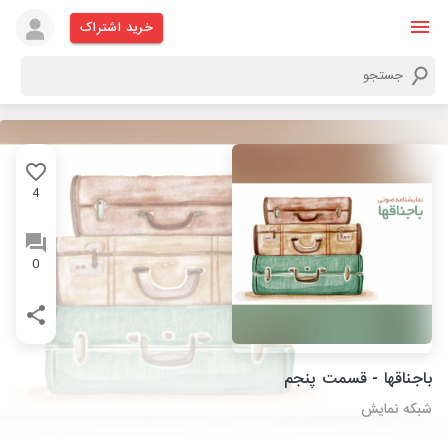
خرید اشتراک
4
0
باجناقها - قسمت پنجم
شبکه نمایش