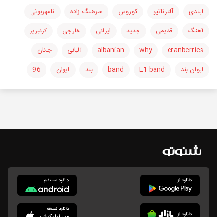
ایندی
آلترناتیو
کوروس
سرهنگ زاده
نامهربونی
آهنگ
قدیمی
جدید
ایرانی
خارجی
کرنبریز
cranberries
why
albanian
آلبانی
جانان
ایوان بند
E1 band
band
بند
ایوان
96