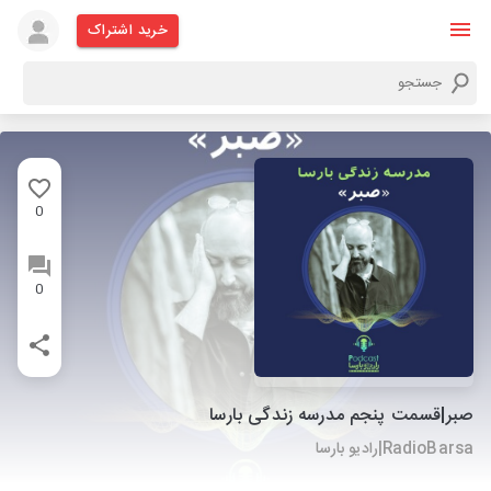
خرید اشتراک
0
0
صبر|قسمت پنجم مدرسه زندگی بارسا
RadioBarsa|رادیو بارسا