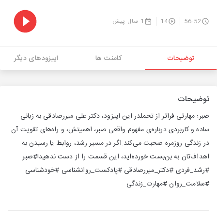
56:52
14
1 سال پیش
توضیحات
کامنت ها
اپیزودهای دیگر
توضیحات
صبر؛ مهارتی فراتر از تحملدر این اپیزود، دکتر علی میررصادقی به زبانی
ساده و کاربردی درباره‌ی مفهوم واقعی صبر، اهمیتش، و راه‌های تقویت آن
در زندگی روزمره صحبت می‌کند.اگر در مسیر رشد، روابط یا رسیدن به
اهداف‌تان به بن‌بست خورده‌اید، این قسمت را از دست ندهید!#صبر
#رشد_فردی #دکتر_میررصادقی #پادکست_روانشناسی #خودشناسی
#سلامت_روان #مهارت_زندگی