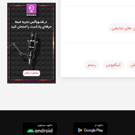
ن های نمایشی
ش
کیکاووس
رستم