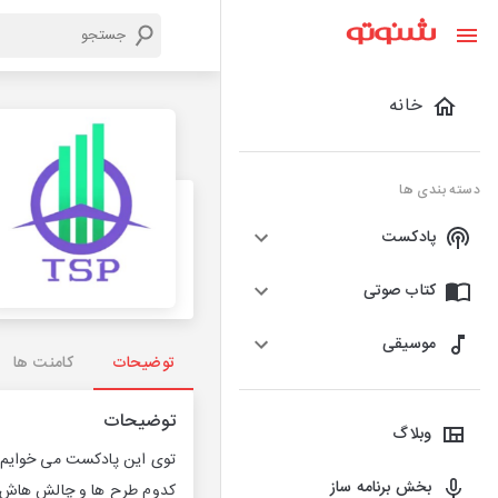
خانه
دسته بندی ها
پادکست
کتاب صوتی
موسیقی
توضیحات
کامنت ها
توضیحات
وبلاگ
توی این پادکست می خوایم خی
بخش برنامه ساز
کدوم طرح ها و چالش هاش بر