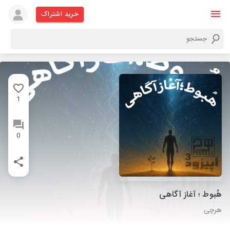
خرید اشتراک
1
0
هُبوط ؛ آغاز آگاهی
هرچی