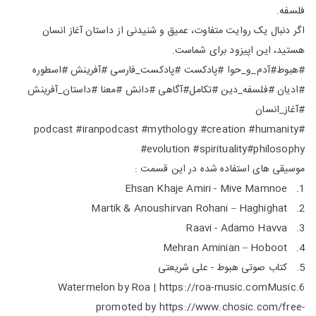
فلسفه.
اگر دنبال یک روایت متفاوت، عمیق و شنیدنی از داستان آغاز انسان
هستید، این اپیزود برای شماست.
#هبوط#آدم_و_حوا #پادکست #پادکست_فارسی #آفرینش #اسطوره
#ادیان #فلسفه_دین #تکامل#آگاهی #دانش #معنا #داستان_آفرینش
#آغاز_انسان
#podcast #iranpodcast #mythology #creation #humanity
#evolution #spirituality#philosophy
موسیقی های استفاده شده در این قسمت :
1. Ehsan Khaje Amiri - Mive Mamnoe
2. Martik & Anoushirvan Rohani – Haghighat
3. Raavi - Adamo Havva
4. Mehran Aminian – Hoboot
5. کتاب صوتی هبوط - علی شریعتی
6.Watermelon by Roa | https://roa-music.comMusic
promoted by https://www.chosic.com/free-