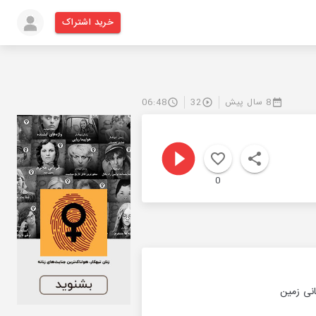
خرید اشتراک
8 سال پیش
32
06:48
0
انی زمین