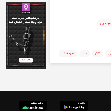
ینمایی
ش
تئاتر
هنر
هنرمندان