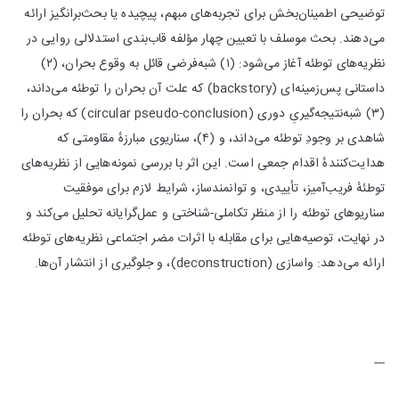
توضیحی اطمینان‌بخش برای تجربه‌های مبهم، پیچیده یا بحث‌برانگیز ارائه
می‌دهند. بحث موسلف با تعیین چهار مؤلفه قاب‌بندی استدلالی روایی در
نظریه‌های توطئه آغاز می‌شود: (۱) شبه‌فرضی قائل به وقوع بحران، (۲)
داستانی پس‌زمینه‌ای (backstory) که علت آن بحران را توطئه می‌داند،
(۳) شبه‌نتیجه‌گیریِ دوری (circular pseudo-conclusion) که بحران را
شاهدی بر وجودِ توطئه می‌داند، و (۴)، سناریوی مبارزهٔ مقاومتی که
هدایت‌کنندهٔ اقدام جمعی است. این اثر با بررسی نمونه‌هایی از نظریه‌های
توطئهٔ فریب‌آمیز، تأییدی، و توانمندساز، شرایط لازم برای موفقیت
سناریوهای توطئه را از منظر تکاملی-شناختی و عمل‌گرایانه تحلیل می‌کند و
در نهایت، توصیه‌هایی برای مقابله با اثرات مضر اجتماعی نظریه‌های توطئه
ارائه می‌دهد: واسازی (deconstruction)، و جلوگیری از انتشار آن‌ها.
---