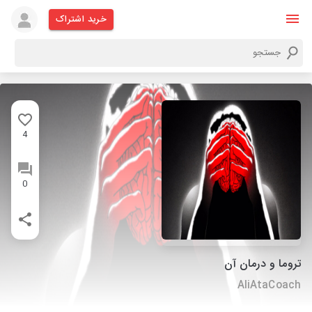
خرید اشتراک
4
0
تروما و درمان آن
AliAtaCoach