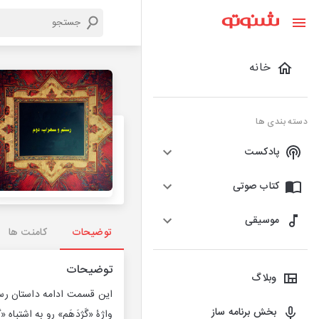
خانه
دسته بندی ها
پادکست
کتاب صوتی
موسیقی
توضیحات
کامنت ها
توضیحات
وبلاگ
این قسمت ادامه داستان رست
بخش برنامه ساز
واژۀ «گَژدَهَم» رو به اشتباه 