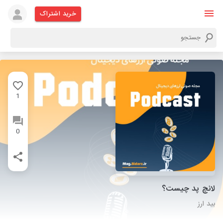
خرید اشتراک
1
0
لانچ پد چیست؟
بید ارز