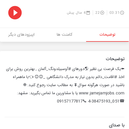
03:31
22
4 سال پیش
توضیحات
کامنت ها
اپیزودهای دیگر
توضیحات
⬅️یک فرصت بی نظیر 🌎دورهای #آوسبیلدونگ_آلمان , بهترین روش برای
اخذ #اقامت_دائم بدون نیاز به مدرک دانشگاهی _😊😊 👈با ماهمراه
باشید در صورت هرگونه سوال⏬ به مطالب سایت رجوع کنید: 🌐
www.jamejamjobs.com یا با مشاورین ما تماس بگیرید: مشهد:
☎051_38475193-4 📞09157177817
با صدای