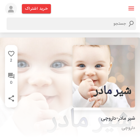
خرید اشتراک
2
0
شیر مادر-داروچی
داروچی