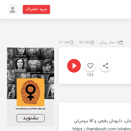
خرید اشتراک
4 سال پیش
59.0K
37:08
122
گوش، داریوش رفیعی و آقا بروس‌لی