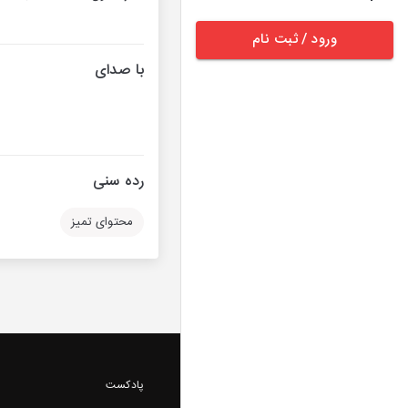
ورود / ثبت نام
با صدای
رده سنی
محتوای تمیز
پادکست