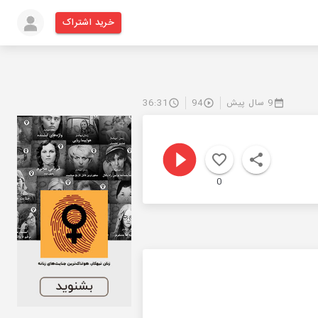
خرید اشتراک
9 سال پیش
94
36:31
0