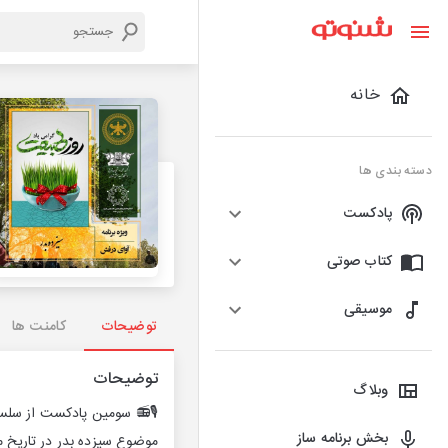
خانه
دسته بندی ها
پادکست
کتاب صوتی
موسیقی
توضیحات
کامنت ها
توضیحات
وبلاگ
🎙📻 سومین پادکست از سلسل
بخش برنامه ساز
موضوع سیزده بدر در تاریخ م