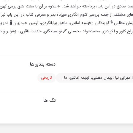
مد صادق در این باب، پرداخته خواهد شد. 🔹علاوه بر آن با سنت های بومی کهن
ای مختلف از جمله بررسی شوم انگاری سیزده بدر و معرفی کتاب در این باب نیز 
یمان مطلبی 🎙️ گویندگان : فهیمه امانتی، ماهور بیابانگردی، آرمین حیدریان 🖥️ تدو
ح کاور و اکولایزر: محمدجواد محسنی 🖊️ نویسندگان: حدیث باقری ، زهرا ریوند
دسته بندی‌ها
سعید میر محمد صادق، زهرا مهرابی نیا ،پیمان مطلبی، فهیمه امانتی، ماهور بیابانگردی، آرمین حیدریان
تاریخی
تگ ها