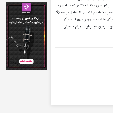
 در شهرهای مختلف کشور که در این روز
همراه خواهیم گشت. 💠عوامل برنامه 🎤
ین‌گر: فاطمه نصیری راد 💻 تدوین‌گر
ی ، آرمین حیدریان، دلارام حسینی،