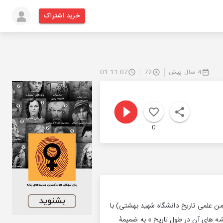
خرید اشتراک
4 سال پیش
72
01:11:07
0
 علمی تاریخ دانشگاه شهید بهشتی) با
ه های آن در طول تاریخ » به ضمیمهٔ