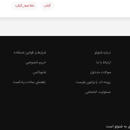
کتاب
خلاصه_کتاب
درباره شنوتو
شرایط و قوانین استفاده
ارتباط با ما
حریم خصوصی
سوالات متداول
شنوباکس
رزومه ات را برامون بفرست
راهنمای ساخت پادکست
مسئولیت اجتماعی
 به شنوتو است