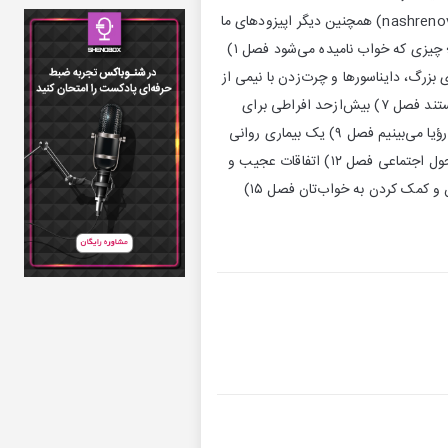
این کتاب رو میتونید از سایت نشر نوین تهیه کنید: کتاب چرا می‌خوابیم؛ قدرت خواب و رؤیا | نشر نوین (nashrenovin.ir) همچنین دیگر اپیزودهای ما
رو هم میتونید از طریق لینک زیر پیدا کنید: https://zil.ink/personalinfo فهرست مطالب کتاب: بخش اول؛ چیزی که خواب نامیده می‌شود فصل ۱)
۳) تعریف و ایجاد خواب فصل ۴) تخت‌خواب میمون‌های بزرگ، دایناسورها و چرت‌زدن با نیمی از
مغز فصل ۵) تغییرات خواب در طول زندگی بخش دوم؛ چرا باید خوابید؟ فصل ۶) مادر شما و شکسپیر می‌دانستند فصل ۷) بیش‌ازحد افراطی برای
ثبت در کتاب رکوردهای جهانی گینس فصل ۸) سرطان، حملات قلبی و زندگی کوتاه‌تر بخش سوم؛ چگونه و چرا رؤیا می‌بینیم فصل ۹) یک بیماری روانی
روتین فصل ۱۰) رؤیا، درمانی شبانه فصل ۱۱) خلاقیت در رؤیا و کنترل رؤیا بخش چهارم؛ از قرص‌های خواب تا تحول اجتماعی فصل ۱۲) اتفاقات عجیب و
ترسناکی که در شب می‌افتند فصل ۱۳) آی‌پدها، سوت کارخانه‌ها و مشروب پیش از خواب فصل ۱۴) آسیب ‌زدن و کمک کردن به خواب‌تان فصل ۱۵)